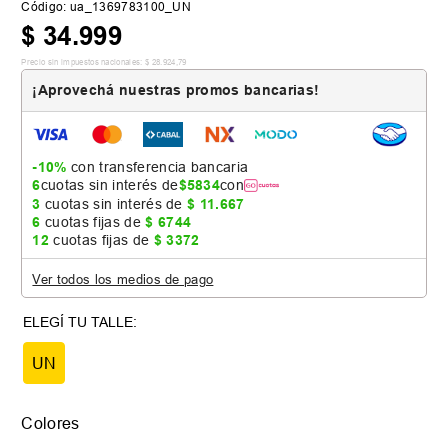
Código
:
ua_1369783100_UN
$
34
.
999
Precio sin impuestos nacionales:
$
28
.
924
,
79
¡Aprovechá nuestras promos bancarias!
-10%
con transferencia bancaria
6
cuotas sin interés de
$
5834
con
3
cuotas sin interés de
$
11
.
667
6
cuotas fijas de
$
6744
12
cuotas fijas de
$
3372
Ver todos los medios de pago
UN
Colores