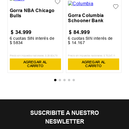
Gorra NBA Chicago
Gorra Columbia
Bulls
Schooner Bank
$
34
.
999
$
84
.
999
6
cuotas SIN interés de
6
cuotas SIN interés de
6
$
5834
$
14
.
167
$
Precio sin impuestos nacionales:
$
28
.
924
,
79
Precio sin impuestos nacionales:
$
70
.
247
,
11
Pr
AGREGAR AL
AGREGAR AL
CARRITO
CARRITO
SUSCRIBITE A NUESTRO
NESWLETTER