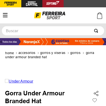
Buscar
TÉRMINOS MÁS BUSCADOS
1
.
botines
accesorios
gorros y viseras
gorros
gorra
2
.
zapatillas
under armour branded hat
3
.
basquet
4
.
zapatillas mujer
5
.
zapatillas adidas
Gorra Under Armour
Branded Hat