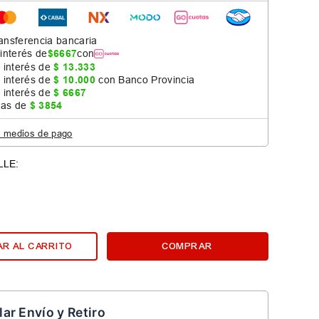
ansferencia bancaria
 interés de
$
6667
con
 interés de
$
13
.
333
 interés de
$
10
.
000
con Banco Provincia
 interés de
$
6667
jas de
$
3854
s medios de pago
R AL CARRITO
COMPRAR
lar Envío y Retiro