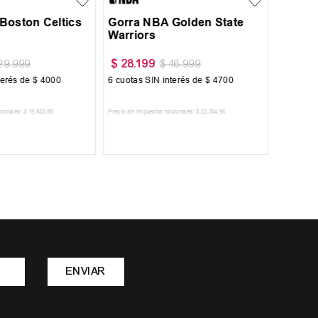
Boston Celtics
Gorra NBA Golden State
Warriors
$
28
.
199
$
15
.
7
29
.
999
$
46
.
999
terés de
$
4000
6
cuotas SIN interés de
$
4700
6
cuotas 
cionales:
$
19
.
833
,
88
Precio sin impuestos nacionales:
$
23
.
304
,
96
Precio sin im
R AL CARRITO
AGREGAR AL CARRITO
A
ENVIAR