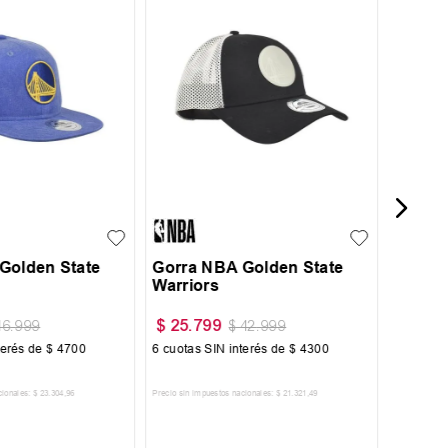
Gorro
Beani
UN
Golden State
Gorra NBA Golden State
Warriors
$
25
.
799
$
19
.
7
46
.
999
$
42
.
999
terés de
$
4700
6
cuotas SIN interés de
$
4300
6
cuotas 
cionales:
$
23
.
304
,
96
Precio sin impuestos nacionales:
$
21
.
321
,
49
Precio sin im
R AL CARRITO
AGREGAR AL CARRITO
A