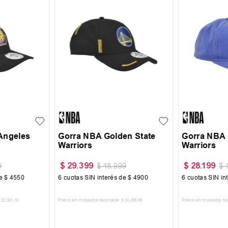
UN
UN
Angeles
Gorra NBA Golden State
Gorra NBA 
Warriors
Warriors
$
29
.
399
$
28
.
199
9
$
48
.
999
$
de
$
4550
6
cuotas SIN interés de
$
4900
6
cuotas SIN in
22
.
561
,
16
Precio sin impuestos nacionales:
$
24
.
296
,
69
Precio sin impuestos na
CARRITO
AGREGAR AL CARRITO
AGREGA