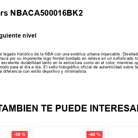
kers NBACA500016BK2
guiente nivel
 el legado histórico de la NBA con una estética urbana impecable. Diseña
taca por su imponente logo frontal bordado en relieve en un sofisticado t
 excelente durabilidad tanto en la estructura como en el color, mientras 
do para el día a día. El sello holográfico oficial de autenticidad sobre l
a diferencia con estilo deportivo y minimalista.
TAMBIEN TE PUEDE INTERESA
-
30 %
-
40 %