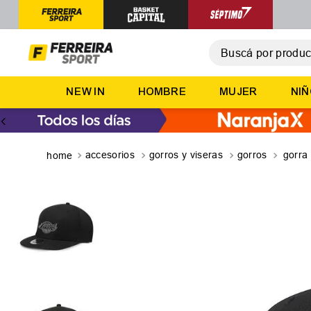
Buscá por producto,
T
NEW IN
HOMBRE
MUJER
NI
1
.
2
.
3
.
accesorios
gorros y viseras
gorros
gorra
4
.
5
.