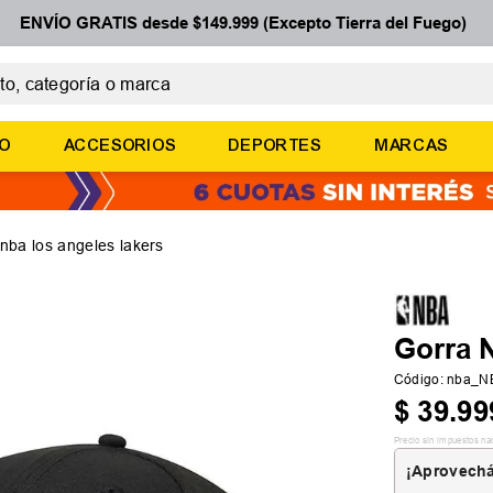
ENVÍO GRATIS desde $149.999 (Excepto Tierra del Fuego)
 categoría o marca
ÉRMINOS MÁS BUSCADOS
ÑO
ACCESORIOS
DEPORTES
MARCAS
botines
zapatillas
basquet
 nba los angeles lakers
zapatillas mujer
zapatillas adidas
Gorra 
Código
:
nba_N
$
39
.
99
Precio sin impuestos na
¡Aprovechá