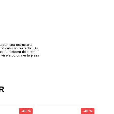
da con una estructura
ono gris contrastante. Su
que su sistema de cierre
a visera corona esta pieza
R
UN
-
40 %
-
40 %