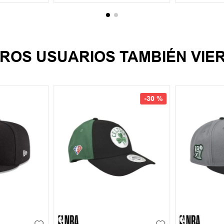
ROS USUARIOS TAMBIÉN VIE
-
30 %
7 3/4
UN
UN
7
8