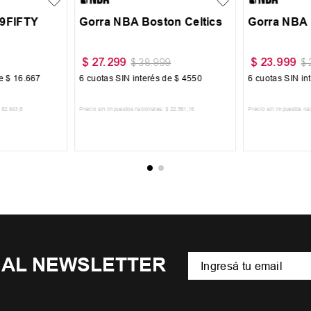
59FIFTY
Gorra NBA Boston Celtics
Gorra NBA 
$
27
.
299
$
23
.
999
$
38
.
999
$
de
$
16
.
667
6
cuotas SIN interés de
$
4550
6
cuotas SIN in
82
.
643
,
8
Precio sin impuestos nacionales:
$
22
.
561
,
16
Precio sin impuestos na
CARRITO
AGREGAR AL CARRITO
AGREGA
 AL NEWSLETTER