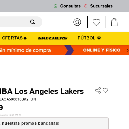
Consultas
Sucursales
OFERTAS🔥
FÚTBOL ⚽
NBA Los Angeles Lakers
BACA500016BK2_UN
9
cionales:
$
33
.
057
,
02
 nuestras promos bancarias!