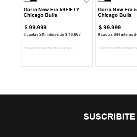
Gorra New Era 59FIFTY
Gorra New Era 
Chicago Bulls
Chicago Bulls
$
99
.
999
$
99
.
999
00
6
cuotas SIN interés de
$
16
.
667
6
cuotas SIN interés 
Precio sin impuestos nacionales:
$
82
.
643
,
8
Precio sin impuestos nacionales:
$
TO
AGREGAR AL CARRITO
AGREGAR AL 
SUSCRIBITE