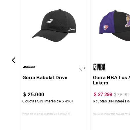
mance
UN
UN
Gorra Babolat Drive
Gorra NBA Los 
Lakers
$
25
.
000
$
27
.
299
$
38
.
99
90
6
cuotas SIN interés de
$
4167
6
cuotas SIN interés 
Precio sin impuestos nacionales:
$
20
.
661
,
16
Precio sin impuestos nacionales:
$
TO
AGREGAR AL CARRITO
AGREGAR AL 