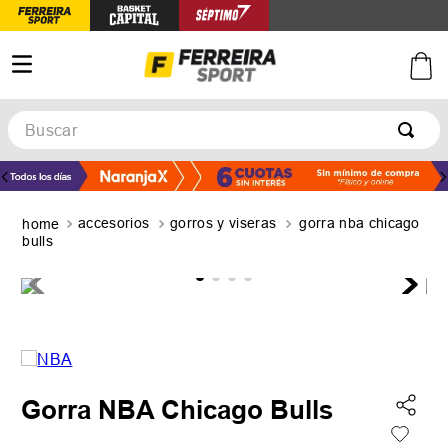
Buscar
TÉRMINOS MÁS BUSCADOS
1
.
botines
accesorios
gorros y viseras
gorra nba chicago
2
.
zapatillas
bulls
3
.
basquet
4
.
zapatillas mujer
5
.
zapatillas adidas
Gorra NBA Chicago Bulls