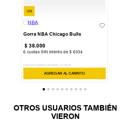
UN
Gorra NBA Chicago Bulls
$
38
.
000
6
cuotas SIN interés de
$
6334
Precio sin impuestos nacionales:
$
31
.
404
,
96
AGREGAR AL CARRITO
OTROS USUARIOS TAMBIÉN
VIERON