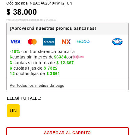
Código
:
nba_NBACA626104WH2_UN
$
38
.
000
Precio sin impuestos nacionales:
$
31
.
404
,
96
¡Aprovechá nuestras promos bancarias!
-10%
con transferencia bancaria
6
cuotas sin interés de
$
6334
con
3
cuotas sin interés de
$
12
.
667
6
cuotas fijas de
$
7322
12
cuotas fijas de
$
3661
Ver todos los medios de pago
UN
AGREGAR AL CARRITO