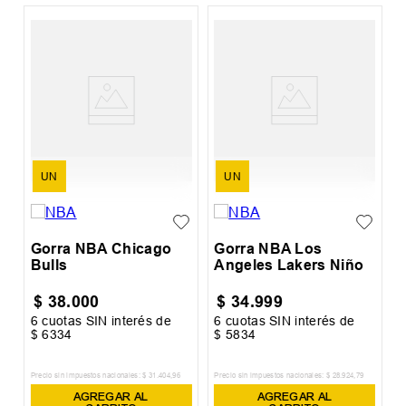
%
o
G
UN
UN
Gorra NBA Chicago
Gorra NBA Los
Bulls
Angeles Lakers Niño
$
38
.
000
$
34
.
999
6
cuotas SIN interés de
6
cuotas SIN interés de
6
$
6334
$
5834
$
Precio sin impuestos nacionales:
$
31
.
404
,
96
Precio sin impuestos nacionales:
$
28
.
924
,
79
Pr
AGREGAR AL
AGREGAR AL