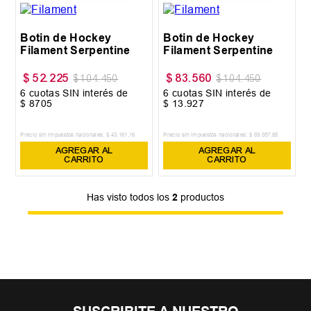
Botin de Hockey
Botin de Hockey
Filament Serpentine
Filament Serpentine
$
52
.
225
$
83
.
560
$
104
.
450
$
104
.
450
6
cuotas SIN interés de
6
cuotas SIN interés de
$
8705
$
13
.
927
Precio sin impuestos nacionales:
$
43
.
161
,
16
Precio sin impuestos nacionales:
$
69
.
057
,
85
AGREGAR AL
AGREGAR AL
CARRITO
CARRITO
Has visto todos los
2
productos