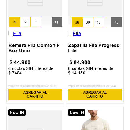
S
M
L
+
1
38
39
40
+
5
XL
Remera Fila Comfort F-
Zapatilla Fila Progress
Box Unio
Lite
$
44
.
900
$
84
.
900
6
cuotas SIN interés de
6
cuotas SIN interés de
$
7484
$
14
.
150
Precio sin impuestos nacionales:
$
37
.
107
,
44
Precio sin impuestos nacionales:
$
70
.
165
,
29
AGREGAR AL
AGREGAR AL
CARRITO
CARRITO
New IN
New IN