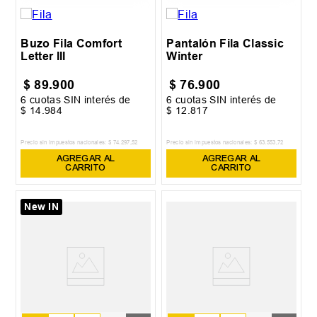
XL
XL
Buzo Fila Comfort
Pantalón Fila Classic
Letter III
Winter
$
89
.
900
$
76
.
900
6
cuotas SIN interés de
6
cuotas SIN interés de
$
14
.
984
$
12
.
817
Precio sin impuestos nacionales:
$
74
.
297
,
52
Precio sin impuestos nacionales:
$
63
.
553
,
72
AGREGAR AL
AGREGAR AL
CARRITO
CARRITO
New IN