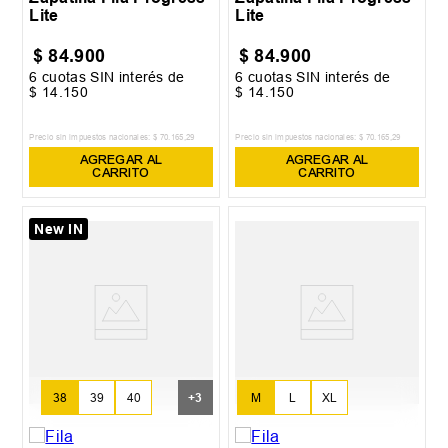
Lite
Lite
$
84
.
900
$
84
.
900
6
cuotas SIN interés de
6
cuotas SIN interés de
$
14
.
150
$
14
.
150
Precio sin impuestos nacionales:
$
70
.
165
,
29
Precio sin impuestos nacionales:
$
70
.
165
,
29
AGREGAR AL
AGREGAR AL
CARRITO
CARRITO
New IN
38
39
40
+
3
M
L
XL