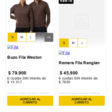
New IN
S
M
L
+
1
S
M
L
XL
Buzo Fila Weston
Remera Fila Ranglan
$
79
.
900
$
45
.
900
6
cuotas SIN interés de
6
cuotas SIN interés de
$
13
.
317
$
7650
Precio sin impuestos nacionales:
$
66
.
033
,
06
Precio sin impuestos nacionales:
$
37
.
933
,
88
AGREGAR AL
AGREGAR AL
CARRITO
CARRITO