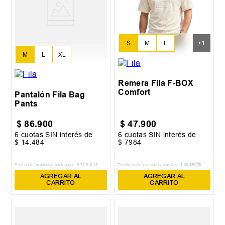
S
M
L
+
1
M
L
XL
XL
Remera Fila F-BOX
Comfort
Pantalón Fila Bag
Pants
$
86
.
900
$
47
.
900
6
cuotas SIN interés de
6
cuotas SIN interés de
$
14
.
484
$
7984
Precio sin impuestos nacionales:
$
71
.
818
,
18
Precio sin impuestos nacionales:
$
39
.
586
,
78
AGREGAR AL
AGREGAR AL
CARRITO
CARRITO