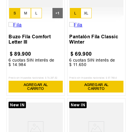
S
M
L
+
1
L
XL
XL
Buzo Fila Comfort
Pantalón Fila Classic
Letter III
Winter
$
89
.
900
$
69
.
900
6
cuotas SIN interés de
6
cuotas SIN interés de
$
14
.
984
$
11
.
650
Precio sin impuestos nacionales:
$
74
.
297
,
52
Precio sin impuestos nacionales:
$
57
.
768
,
6
AGREGAR AL
AGREGAR AL
CARRITO
CARRITO
New IN
New IN