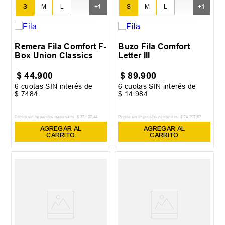
S
M
L
S
M
L
+
1
+
1
XL
XL
Remera Fila Comfort F-
Buzo Fila Comfort
Box Union Classics
Letter III
$
44
.
900
$
89
.
900
6
cuotas SIN interés de
6
cuotas SIN interés de
$
7484
$
14
.
984
Precio sin impuestos nacionales:
$
37
.
107
,
44
Precio sin impuestos nacionales:
$
74
.
297
,
52
AGREGAR AL
AGREGAR AL
CARRITO
CARRITO