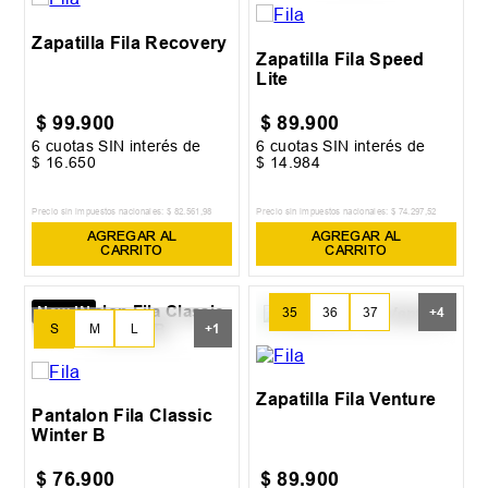
Zapatilla Fila Recovery
Zapatilla Fila Speed
Lite
$
99
.
900
$
89
.
900
6
cuotas SIN interés de
6
cuotas SIN interés de
$
16
.
650
$
14
.
984
Precio sin impuestos nacionales:
$
82
.
561
,
98
Precio sin impuestos nacionales:
$
74
.
297
,
52
AGREGAR AL
AGREGAR AL
CARRITO
CARRITO
New IN
35
36
37
+
4
S
M
L
+
1
XL
Zapatilla Fila Venture
Pantalon Fila Classic
Winter B
$
76
.
900
$
89
.
900