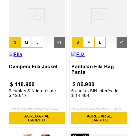
S
M
L
S
M
L
+
1
+
1
XL
XL
Campera Fila Jacket
Pantalón Fila Bag
Pants
$
118
.
900
$
86
.
900
6
cuotas SIN interés de
6
cuotas SIN interés de
$
19
.
817
$
14
.
484
Precio sin impuestos nacionales:
$
98
.
264
,
46
Precio sin impuestos nacionales:
$
71
.
818
,
18
AGREGAR AL
AGREGAR AL
CARRITO
CARRITO