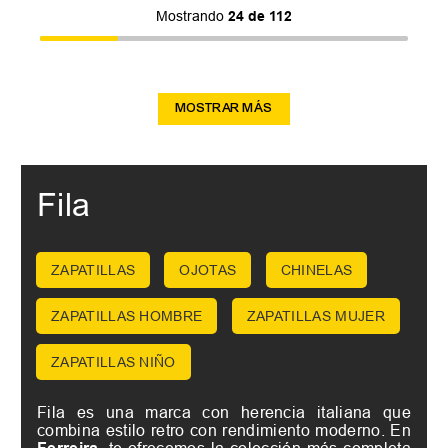
Mostrando
24 de 112
MOSTRAR MÁS
Fila
ZAPATILLAS
OJOTAS
CHINELAS
ZAPATILLAS HOMBRE
ZAPATILLAS MUJER
ZAPATILLAS NIÑO
Fila es una marca con herencia italiana que
combina estilo retro con rendimiento moderno. En
te ofrecemos la colección más completa