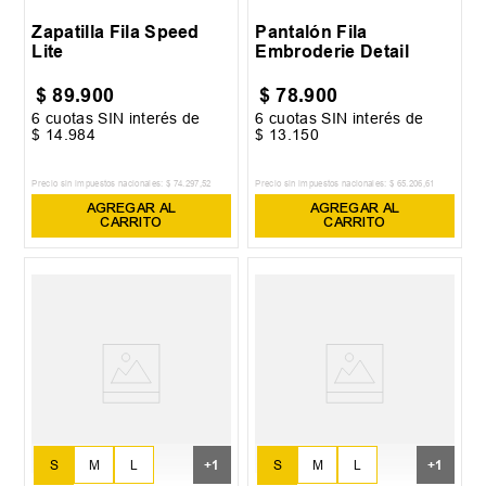
Zapatilla Fila Speed
Pantalón Fila
Lite
Embroderie Detail
$
89
.
900
$
78
.
900
6
cuotas SIN interés de
6
cuotas SIN interés de
$
14
.
984
$
13
.
150
Precio sin impuestos nacionales:
$
74
.
297
,
52
Precio sin impuestos nacionales:
$
65
.
206
,
61
AGREGAR AL
AGREGAR AL
CARRITO
CARRITO
S
M
L
S
M
L
+
1
+
1