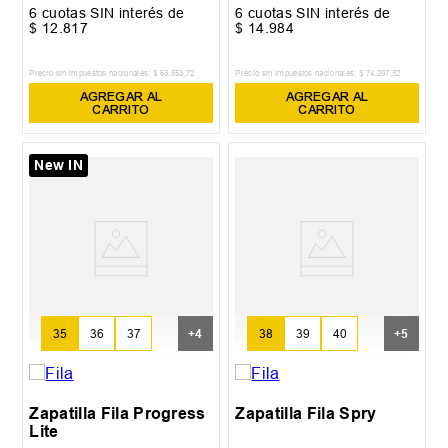
6
cuotas SIN interés de
6
cuotas SIN interés de
$
12
.
817
$
14
.
984
Precio sin impuestos nacionales:
$
63
.
553
,
72
Precio sin impuestos nacionales:
$
74
.
297
,
52
AGREGAR AL
AGREGAR AL
CARRITO
CARRITO
New IN
35
36
37
+
4
38
39
40
+
5
Zapatilla Fila Progress
Zapatilla Fila Spry
Lite