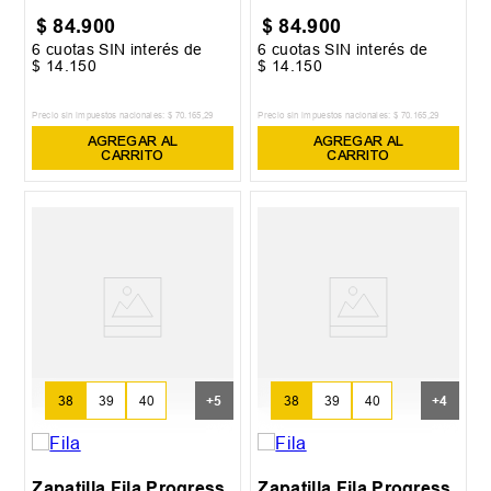
$
84
.
900
$
84
.
900
6
cuotas SIN interés de
6
cuotas SIN interés de
$
14
.
150
$
14
.
150
Precio sin impuestos nacionales:
$
70
.
165
,
29
Precio sin impuestos nacionales:
$
70
.
165
,
29
AGREGAR AL
AGREGAR AL
CARRITO
CARRITO
38
39
40
+
5
38
39
40
+
4
Zapatilla Fila Progress
Zapatilla Fila Progress