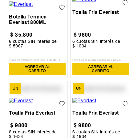
Toalla Fria Everlast
Botella Termica
Everlast 800ML
$
35
.
800
$
9800
6
cuotas SIN interés de
6
cuotas SIN interés de
$
5967
$
1634
Precio sin impuestos nacionales:
$
29
.
586
,
78
Precio sin impuestos nacionales:
$
8099
,
17
AGREGAR AL
AGREGAR AL
CARRITO
CARRITO
UN
UN
Toalla Fria Everlast
Toalla Fria Everlast
$
9800
$
9800
6
cuotas SIN interés de
6
cuotas SIN interés de
$
1634
$
1634