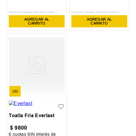
Precio sin impuestos nacionales:
$
8099
,
17
Precio sin impuestos nacionales:
$
8099
,
17
AGREGAR AL
AGREGAR AL
CARRITO
CARRITO
UN
Toalla Fria Everlast
$
9800
6
cuotas SIN interés de