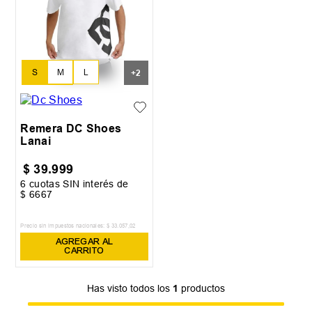
S
M
L
+
2
XL
XXL
Remera DC Shoes
Lanai
$
39
.
999
6
cuotas SIN interés de
$
6667
Precio sin impuestos nacionales:
$
33
.
057
,
02
AGREGAR AL
CARRITO
Has visto todos los
1
productos