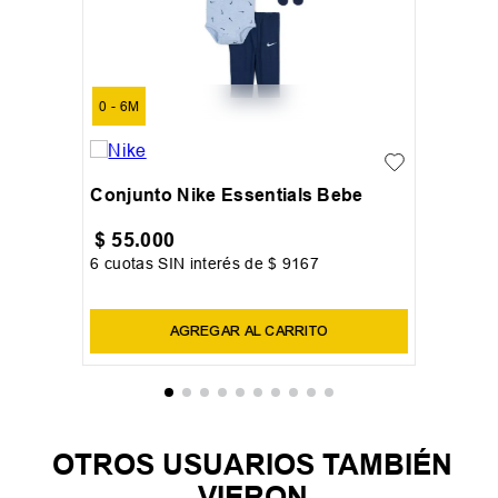
0 - 6M
Conjunto Nike Essentials Bebe
$
55
.
000
6
cuotas SIN interés de
$
9167
Precio sin impuestos nacionales:
$
45
.
454
,
55
AGREGAR AL CARRITO
OTROS USUARIOS TAMBIÉN