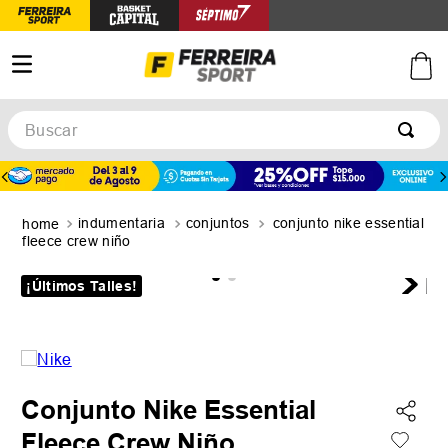
Buscar
TÉRMINOS MÁS BUSCADOS
1
.
botines
indumentaria
conjuntos
conjunto nike essential
2
.
zapatillas
fleece crew niño
3
.
basquet
¡Últimos Talles!
4
.
zapatillas mujer
5
.
zapatillas adidas
Conjunto Nike Essential
Fleece Crew Niño