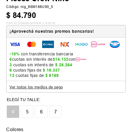
Código
:
nig_86M188U90_5
$
84
.
790
Precio sin impuestos nacionales:
$
70
.
074
,
38
¡Aprovechá nuestras promos bancarias!
-10%
con transferencia bancaria
6
cuotas sin interés de
$
14
.
132
con
3
cuotas sin interés de
$
28
.
264
6
cuotas fijas de
$
16
.
337
12
cuotas fijas de
$
8169
Ver todos los medios de pago
📏 Tabla de talles
4
5
6
7
Colores