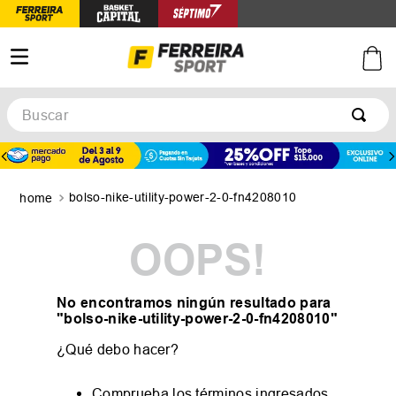
Buscar
TÉRMINOS MÁS BUSCADOS
1
.
botines
bolso-nike-utility-power-2-0-fn4208010
2
.
zapatillas
3
.
basquet
OOPS!
4
.
zapatillas mujer
5
.
zapatillas adidas
No encontramos ningún resultado para
"
bolso-nike-utility-power-2-0-fn4208010
"
¿Qué debo hacer?
Comprueba los términos ingresados