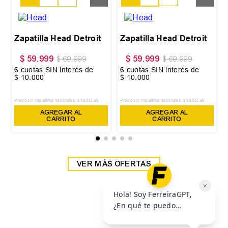
38
39
Zapatilla Head Detroit
Zapatilla Head Detroit
$
59
.
999
$
59
.
999
$
69
.
999
$
69
.
999
6
cuotas SIN interés de
6
cuotas SIN interés de
$
10
.
000
$
10
.
000
Precio sin impuestos nacionales:
$
49
.
585
,
95
Precio sin impuestos nacionales:
$
49
.
585
,
95
AGREGAR AL
AGREGAR AL
CARRITO
CARRITO
VER MÁS OFERTAS