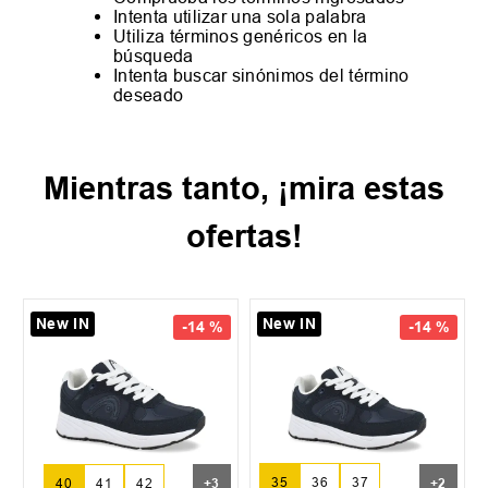
Intenta utilizar una sola palabra
Utiliza términos genéricos en la
búsqueda
Intenta buscar sinónimos del término
deseado
Mientras tanto, ¡mira estas
ofertas!
New IN
New IN
-
14 %
-
14 %
35
36
37
40
41
42
+
3
+
2