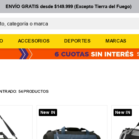
ENVÍO GRATIS desde $149.999 (Excepto Tierra del Fuego)
 categoría o marca
ÉRMINOS MÁS BUSCADOS
ÑO
ACCESORIOS
DEPORTES
MARCAS
botines
zapatillas
basquet
zapatillas mujer
zapatillas adidas
54
PRODUCTOS
New IN
New IN