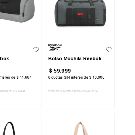
UN
ebok
Bolso Mochila Reebok
$
59
.
999
nterés de
$
11
.
667
6
cuotas SIN interés de
$
10
.
000
nacionales:
$
57
.
850
,
41
Precio sin impuestos nacionales:
$
49
.
585
,
95
AR AL CARRITO
AGREGAR AL CARRITO