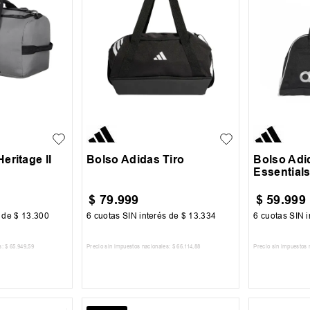
UN
UN
eritage II
Bolso Adidas Tiro
Bolso Adi
Essential
$
79
.
999
$
59
.
999
s de
$
13
.
300
6
cuotas SIN interés de
$
13
.
334
6
cuotas SIN i
s:
$
65
.
949
,
59
Precio sin impuestos nacionales:
$
66
.
114
,
88
Precio sin impuestos 
 CARRITO
AGREGAR AL CARRITO
AGREG