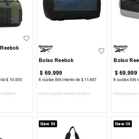
UN
UN
 Reebok
Bolso Reebok
Bolso Re
$
69
.
999
$
69
.
999
s de
$
10
.
000
6
cuotas SIN interés de
$
11
.
667
6
cuotas SIN i
s:
$
49
.
585
,
95
Precio sin impuestos nacionales:
$
57
.
850
,
41
Precio sin impuestos 
 CARRITO
AGREGAR AL CARRITO
AGREG
New IN
New IN