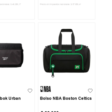
nacionales:
$
46
.
280
,
17
Precio sin impuestos nacionales:
$
57
.
850
,
41
AR AL CARRITO
AGREGAR AL CARRITO
UN
ebok Urban
Bolso NBA Boston Celtics