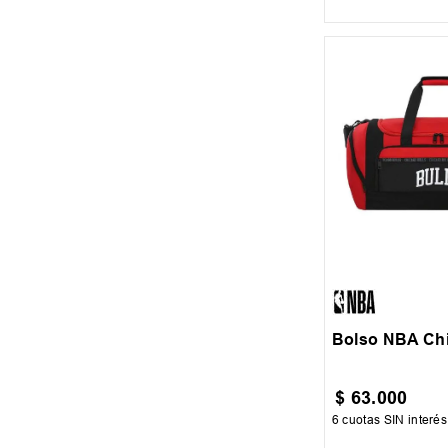
UN
Bolso NBA Chi
$
63
.
000
6
cuotas SIN interé