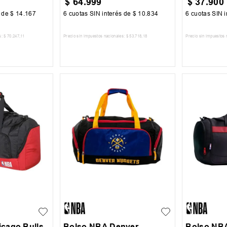
$
64
.
999
$
37
.
900
s de
$
14
.
167
6
cuotas SIN interés de
$
10
.
834
6
cuotas SIN i
s:
$
70
.
247
,
11
Precio sin impuestos nacionales:
$
53
.
718
,
18
Precio sin impuestos 
 CARRITO
AGREGAR AL CARRITO
AGREG
UN
UN
cago Bulls
Bolso NBA Denver
Bolso NBA