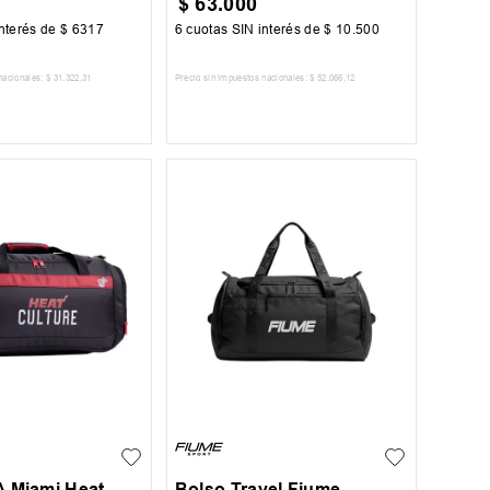
$
63
.
000
nterés de
$
6317
6
cuotas SIN interés de
$
10
.
500
nacionales:
$
31
.
322
,
31
Precio sin impuestos nacionales:
$
52
.
066
,
12
AR AL CARRITO
AGREGAR AL CARRITO
UN
 Miami Heat
Bolso Travel Fiume