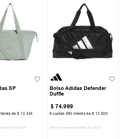
UN
das SP
Bolso Adidas Defender
Duffle
$
74
.
999
nterés de
$
13
.
334
6
cuotas SIN interés de
$
12
.
500
nacionales:
$
66
.
114
,
88
Precio sin impuestos nacionales:
$
61
.
982
,
64
AR AL CARRITO
AGREGAR AL CARRITO