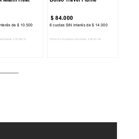
$
84
.
000
nterés de
$
10
.
500
6
cuotas SIN interés de
$
14
.
000
nacionales:
$
52
.
066
,
12
Precio sin impuestos nacionales:
$
69
.
421
,
49
AR AL CARRITO
AGREGAR AL CARRITO