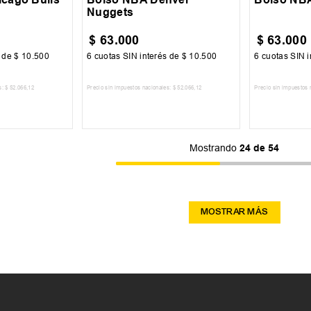
Nuggets
$
63
.
000
$
63
.
000
s de
$
10
.
500
6
cuotas SIN interés de
$
10
.
500
6
cuotas SIN i
s:
$
52
.
066
,
12
Precio sin impuestos nacionales:
$
52
.
066
,
12
Precio sin impuestos 
 CARRITO
AGREGAR AL CARRITO
AGREG
Mostrando
24 de 54
MOSTRAR MÁS