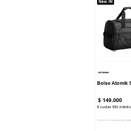
New IN
S
Bolso Atomik 
$
149
.
000
6
cuotas SIN interé
Precio sin impuestos nacionale
AGREGAR AL