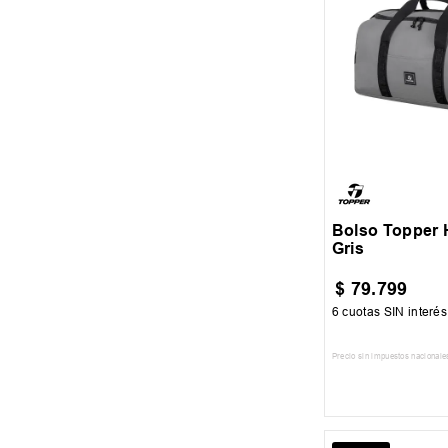
VERDE
Unico
Bolso Topper H
Gris
$
79
.
799
6
cuotas SIN interé
Precio sin impuestos nacionale
AGREGAR AL