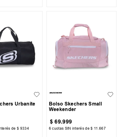
UN
chers Urbanite
Bolso Skechers Small
Weekender
$
69
.
999
nterés de
$
9334
6
cuotas SIN interés de
$
11
.
667