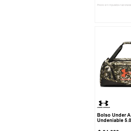
Precio sin impuestos nacionale
AGREGAR AL
M
Bolso Under 
Undeniable 5.