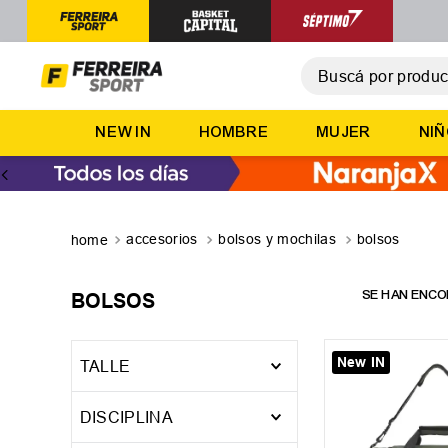
Buscá por producto,
T
NEW IN
HOMBRE
MUJER
NI
1
.
2
.
3
.
accesorios
bolsos y mochilas
bolsos
4
.
5
.
BOLSOS
New IN
TALLE
Unico
G
S
DISCIPLINA