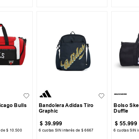
UN
UN
cago Bulls
Bandolera Adidas Tiro
Bolso Ske
Graphic
Duffle
$
39
.
999
$
55
.
999
s de
$
10
.
500
6
cuotas SIN interés de
$
6667
6
cuotas SIN i