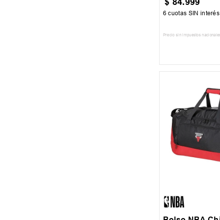
$
84
.
999
6
cuotas SIN interé
Precio sin impuestos nacionale
AGREGAR AL
UN
Bolso NBA Chi