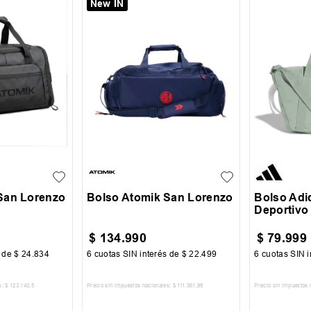
New IN
UN
UN
San Lorenzo
Bolso Atomik San Lorenzo
Bolso Adi
Deportivo
$
134
.
990
$
79
.
999
s de
$
24
.
834
6
cuotas SIN interés de
$
22
.
499
6
cuotas SIN i
s:
$
123
.
140
,
5
Precio sin impuestos nacionales:
$
111
.
561
,
98
Precio sin impuestos 
 CARRITO
AGREGAR AL CARRITO
AGREG