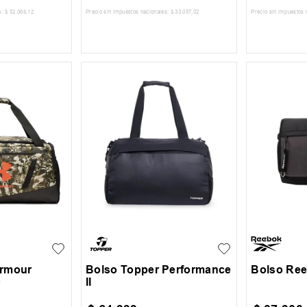
s:
$
52
.
066
,
12
Precio sin impuestos nacionales:
$
33
.
057
,
02
Precio sin impuestos 
 CARRITO
AGREGAR AL CARRITO
AGREG
UN
UN
Armour
Bolso Topper Performance
Bolso Re
0
II