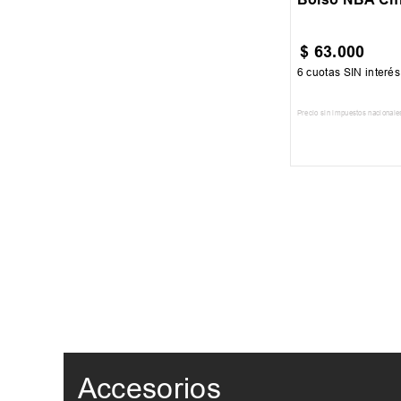
$
63
.
000
6
cuotas SIN interé
Precio sin impuestos nacionale
AGREGAR AL
Accesorios