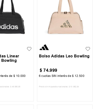
UN
das Linear
Bolso Adidas Leo Bowling
s Bowling
$
74
.
999
nterés de
$
10
.
000
6
cuotas SIN interés de
$
12
.
500
nacionales:
$
49
.
585
,
95
Precio sin impuestos nacionales:
$
61
.
982
,
64
AR AL CARRITO
AGREGAR AL CARRITO