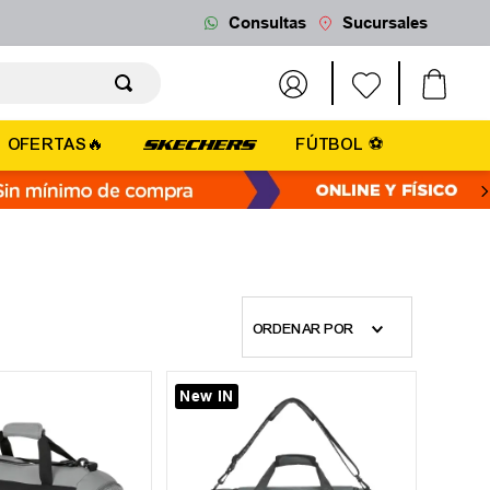
Consultas
Sucursales
OFERTAS🔥
FÚTBOL ⚽
ORDENAR POR
New IN