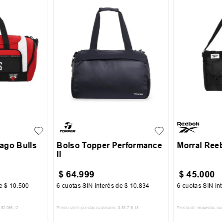
UN
UN
ago Bulls
Bolso Topper Performance
Morral Ree
II
$
64
.
999
$
45
.
000
de
$
10
.
500
6
cuotas SIN interés de
$
10
.
834
6
cuotas SIN in
52
.
066
,
12
Precio sin impuestos nacionales:
$
53
.
718
,
18
Precio sin impuestos na