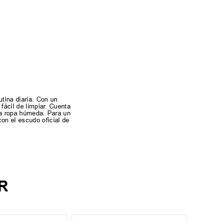
tina diaria. Con un
fácil de limpiar. Cuenta
 la ropa húmeda. Para un
on el escudo oficial de
R