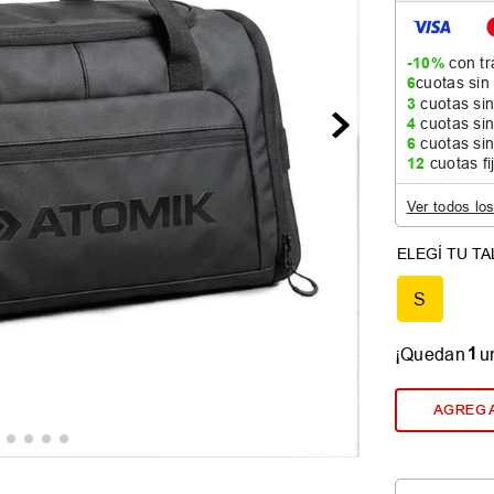
-10%
con tr
6
cuotas sin
3
cuotas sin
4
cuotas sin
6
cuotas sin
12
cuotas fi
Ver todos lo
S
1
¡Quedan
u
AGREGA