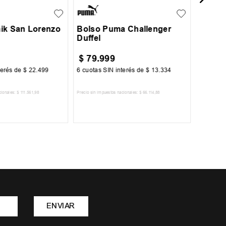
ik San Lorenzo
Bolso Puma Challenger
Duffel
$
79
.
999
$
51
.
9
terés de
$
22
.
499
6
cuotas SIN interés de
$
13
.
334
6
cuotas 
cionales:
$
111
.
561
,
98
Precio sin impuestos nacionales:
$
66
.
114
,
88
Precio sin im
R AL CARRITO
AGREGAR AL CARRITO
A
ENVIAR