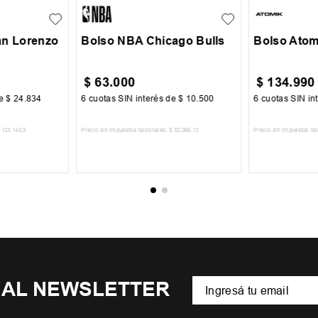
an Lorenzo
Bolso NBA Chicago Bulls
Bolso Atom
$
63
.
000
$
134
.
990
de
$
24
.
834
6
cuotas SIN interés de
$
10
.
500
6
cuotas SIN in
123
.
140
,
5
Precio sin impuestos nacionales:
$
52
.
066
,
12
Precio sin impuestos na
CARRITO
AGREGAR AL CARRITO
AGREGA
 AL NEWSLETTER