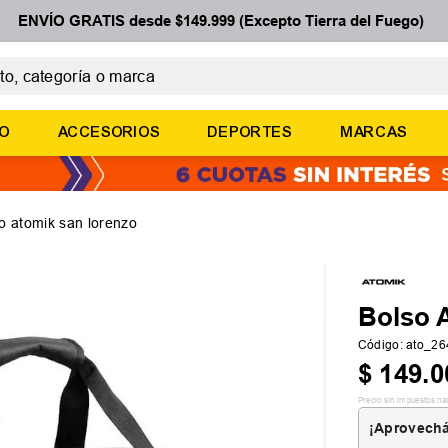
ENVÍO GRATIS desde $149.999 (Excepto Tierra del Fuego)
 categoría o marca
ÉRMINOS MÁS BUSCADOS
ÑO
ACCESORIOS
DEPORTES
MARCAS
botines
basquet
zapatillas mujer
o atomik san lorenzo
zapatillas adidas
medias
Bolso 
Código
:
ato_2
$
149
.
0
Precio sin impuestos na
¡Aprovechá