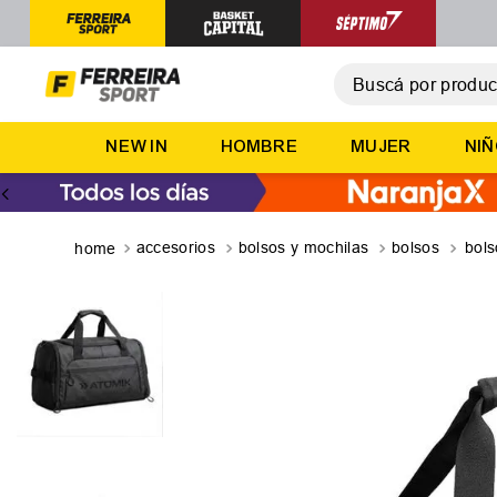
Buscá por producto,
T
NEW IN
HOMBRE
MUJER
NI
1
.
2
.
3
.
accesorios
bolsos y mochilas
bolsos
bols
4
.
5
.