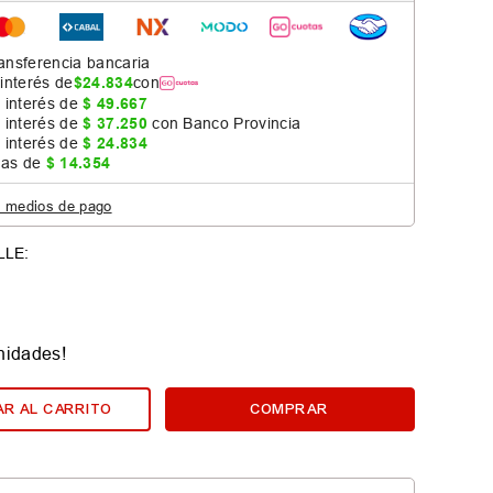
ansferencia bancaria
 interés de
$
24
.
834
con
 interés de
$
49
.
667
 interés de
$
37
.
250
con Banco Provincia
 interés de
$
24
.
834
jas de
$
14
.
354
s medios de pago
nidades!
R AL CARRITO
COMPRAR