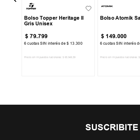
Bolso Topper Heritage II
Bolso Atomik S
Gris Unisex
$
79
.
799
$
149
.
000
500
6
cuotas SIN interés de
$
13
.
300
6
cuotas SIN interés 
Precio sin impuestos nacionales:
$
65
.
949
,
59
Precio sin impuestos nacionales:
$
TO
AGREGAR AL CARRITO
AGREGAR AL 
SUSCRIBITE