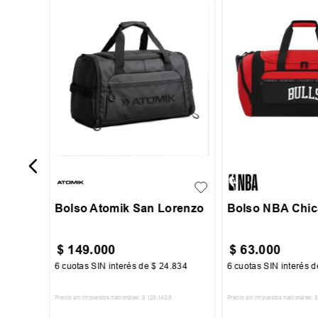
istons
S
UN
Bolso Atomik San Lorenzo
Bolso NBA Chic
$
149
.
000
$
63
.
000
500
6
cuotas SIN interés de
$
24
.
834
6
cuotas SIN interés 
Precio sin impuestos nacionales:
$
123
.
140
,
5
Precio sin impuestos nacionales:
$