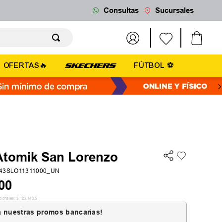
Consultas
Sucursales
OFERTAS🔥
FÚTBOL ⚽
Atomik San Lorenzo
643SLO11311000_UN
00
cionales:
$
123
.
140
,
5
 nuestras promos bancarias!