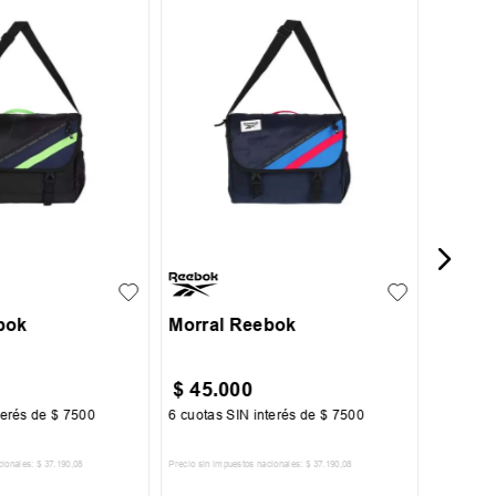
UN
Bolso
Warrio
UN
bok
Morral Reebok
$
45
.
000
$
63
.
terés de
$
7500
6
cuotas SIN interés de
$
7500
6
cuotas 
cionales:
$
37
.
190
,
08
Precio sin impuestos nacionales:
$
37
.
190
,
08
Precio sin im