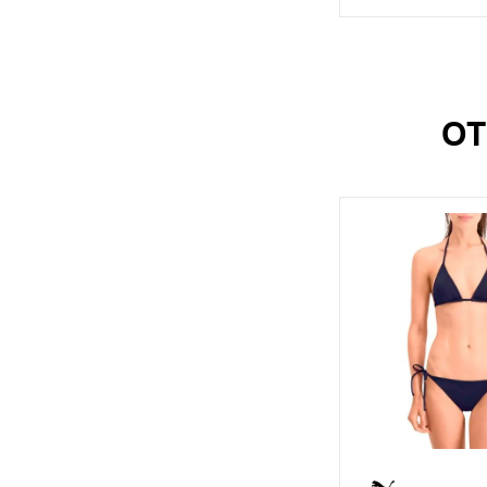
OT
S
M
L