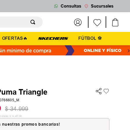
Consultas
Sucursales
OFERTAS🔥
FÚTBOL ⚽
Puma Triangle
0766605_M
9
$
34
.
999
cionales:
$
14
.
461
,
98
 nuestras promos bancarias!