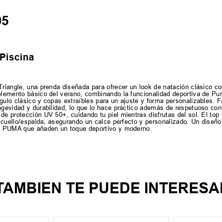
05
 Piscina
Triangle, una prenda diseñada para ofrecer un look de natación clásico co
 elemento básico del verano, combinando la funcionalidad deportiva de Pu
gulo clásico y copas extraíbles para un ajuste y forma personalizables. F
ongevidad y durabilidad, lo que lo hace práctico además de respetuoso co
e protección UV 50+, cuidando tu piel mientras disfrutas del sol. El top y 
l cuello/espalda, asegurando un calce perfecto y personalizado. Un diseño 
 de PUMA que añaden un toque deportivo y moderno.
TAMBIEN TE PUEDE INTERESA