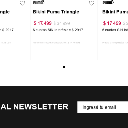
angle
Bikini Puma Triangle
Bikini Puma
$
17
.
499
$
17
.
499
9
$
34
.
999
$
de
$
2917
6
cuotas SIN interés de
$
2917
6
cuotas SIN in
14
.
461
,
98
Precio sin impuestos nacionales:
$
14
.
461
,
98
Precio sin impuestos na
CARRITO
AGREGAR AL CARRITO
AGREGA
 AL NEWSLETTER