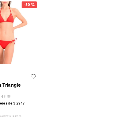
-
50 %
L
 Triangle
34
.
999
terés de
$
2917
cionales:
$
14
.
461
,
98
R AL CARRITO