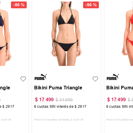
-
50 %
-
50 %
M
L
S
M
angle
Bikini Puma Triangle
Bikini Puma
$
17
.
499
$
17
.
499
9
$
34
.
999
$
de
$
2917
6
cuotas SIN interés de
$
2917
6
cuotas SIN in
14
.
461
,
98
Precio sin impuestos nacionales:
$
14
.
461
,
98
Precio sin impuestos na
CARRITO
AGREGAR AL CARRITO
AGREGA