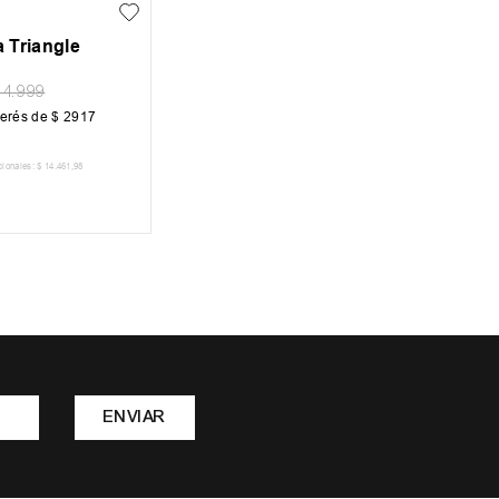
 Triangle
34
.
999
terés de
$
2917
cionales:
$
14
.
461
,
98
R AL CARRITO
ENVIAR