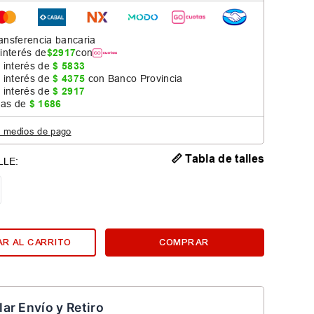
ansferencia bancaria
 interés de
$
2917
con
 interés de
$
5833
 interés de
$
4375
con Banco Provincia
 interés de
$
2917
jas de
$
1686
s medios de pago
📏 Tabla de talles
R AL CARRITO
COMPRAR
lar Envío y Retiro