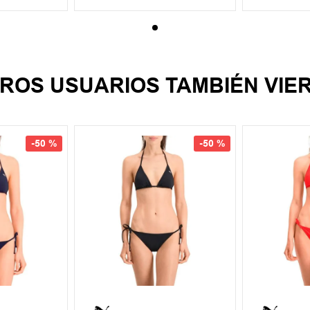
ROS USUARIOS TAMBIÉN VIE
-
50 %
-
50 %
M
L
S
M