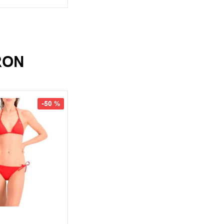
RON
-
50 %
L