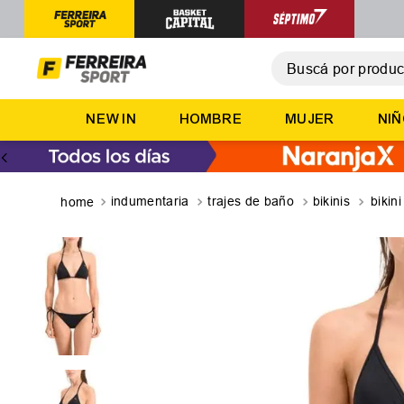
Buscá por producto,
T
NEW IN
HOMBRE
MUJER
NI
1
.
2
.
3
.
indumentaria
trajes de baño
bikinis
bikin
4
.
5
.