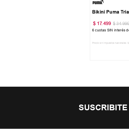
Bikini Puma Tri
$
17
.
499
$
34
.
99
6
cuotas SIN interés 
Precio sin impuestos nacionales:
$
AGREGAR AL 
SUSCRIBITE