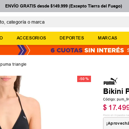
ENVÍO GRATIS desde $149.999 (Excepto Tierra del Fuego)
 categoría o marca
ÉRMINOS MÁS BUSCADOS
ÑO
ACCESORIOS
DEPORTES
MARCAS
botines
zapatillas
basquet
i puma triangle
zapatillas mujer
-
50 %
zapatillas adidas
Bikini 
Código
:
pum_9
$
17
.
49
Precio sin impuestos na
¡Aprovechá