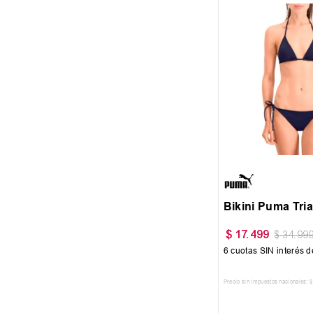
S
M
L
Bikini Puma Tri
$
17
.
499
$
34
.
99
6
cuotas SIN interés 
Precio sin impuestos nacionales:
$
AGREGAR AL 