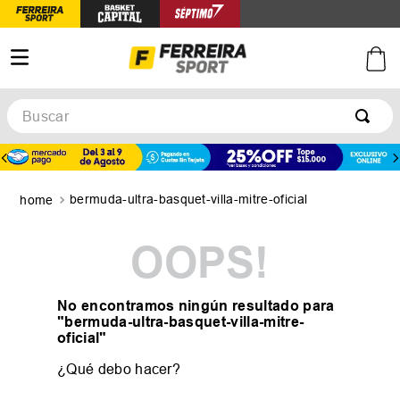
Buscar
TÉRMINOS MÁS BUSCADOS
1
.
botines
bermuda-ultra-basquet-villa-mitre-oficial
2
.
zapatillas
3
.
basquet
OOPS!
4
.
zapatillas mujer
5
.
zapatillas adidas
No encontramos ningún resultado para
"
bermuda-ultra-basquet-villa-mitre-
oficial
"
¿Qué debo hacer?