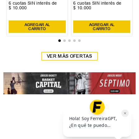
35
36
37
+
2
40
41
42
+
3
38
39
Zapatilla Head Detroit
Zapatilla Head Detroit
$
59
.
999
$
59
.
999
$
69
.
999
$
69
.
999
6
cuotas SIN interés de
6
cuotas SIN interés de
$
10
.
000
$
10
.
000
Precio sin impuestos nacionales:
$
49
.
585
,
95
Precio sin impuestos nacionales:
$
49
.
585
,
95
AGREGAR AL
AGREGAR AL
CARRITO
CARRITO
VER MÁS OFERTAS