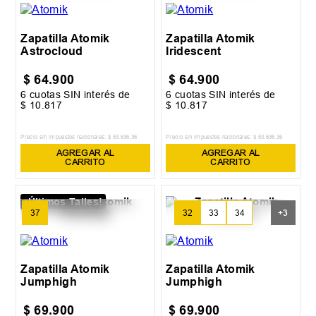
33
34
Zapatilla Atomik
Zapatilla Atomik
Astrocloud
Iridescent
$
64
.
900
$
64
.
900
6
cuotas SIN interés de
6
cuotas SIN interés de
$
10
.
817
$
10
.
817
Precio sin impuestos nacionales:
$
53
.
636
,
36
Precio sin impuestos nacionales:
$
53
.
636
,
36
AGREGAR AL
AGREGAR AL
CARRITO
CARRITO
¡Últimos Talles!
37
32
33
34
+
3
Zapatilla Atomik
Zapatilla Atomik
Jumphigh
Jumphigh
$
69
.
900
$
69
.
900