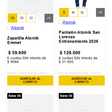
S
M
XL
+
1
29
30
32
+
1
XXL
33
Pantalón Atomik San
Lorenzo
Zapatilla Atomik
Entrenamiento 2026
Emmet
$
59
.
900
$
129
.
000
6
cuotas SIN interés de
6
cuotas SIN interés de
$
9984
$
21
.
500
Precio sin impuestos nacionales:
$
49
.
504
,
13
Precio sin impuestos nacionales:
$
106
.
611
,
57
AGREGAR AL
AGREGAR AL
CARRITO
CARRITO
New IN
New IN