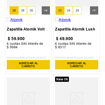
23
24
25
28
29
30
+
4
+
1
26
Zapatilla Atomik Volt
Zapatilla Atomik Lush
$
59
.
900
$
49
.
900
6
cuotas SIN interés de
6
cuotas SIN interés de
$
9984
$
8317
Precio sin impuestos nacionales:
$
49
.
504
,
13
Precio sin impuestos nacionales:
$
41
.
239
,
67
AGREGAR AL
AGREGAR AL
CARRITO
CARRITO
New IN