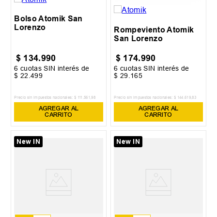
Bolso Atomik San
Lorenzo
Rompeviento Atomik
San Lorenzo
$
134
.
990
$
174
.
990
6
cuotas SIN interés de
6
cuotas SIN interés de
$
22
.
499
$
29
.
165
Precio sin impuestos nacionales:
$
111
.
561
,
98
Precio sin impuestos nacionales:
$
144
.
619
,
83
AGREGAR AL
AGREGAR AL
CARRITO
CARRITO
New IN
New IN