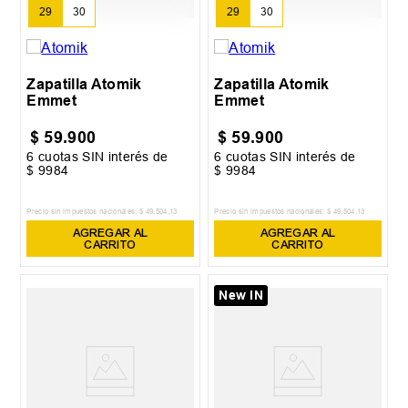
29
30
29
30
Zapatilla Atomik
Zapatilla Atomik
Emmet
Emmet
$
59
.
900
$
59
.
900
6
cuotas SIN interés de
6
cuotas SIN interés de
$
9984
$
9984
Precio sin impuestos nacionales:
$
49
.
504
,
13
Precio sin impuestos nacionales:
$
49
.
504
,
13
AGREGAR AL
AGREGAR AL
CARRITO
CARRITO
New IN