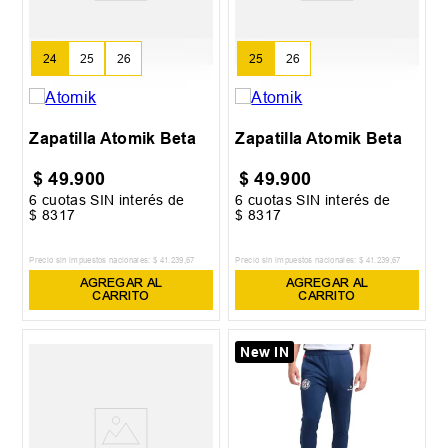
24
25
26
25
26
Zapatilla Atomik Beta
Zapatilla Atomik Beta
$
49
.
900
$
49
.
900
6
cuotas SIN interés de
6
cuotas SIN interés de
$
8317
$
8317
Precio sin impuestos nacionales:
$
41
.
239
,
67
Precio sin impuestos nacionales:
$
41
.
239
,
67
AGREGAR AL
AGREGAR AL
CARRITO
CARRITO
New IN