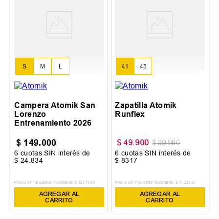
S
M
L
41
45
Campera Atomik San
Zapatilla Atomik
Lorenzo
Runflex
Entrenamiento 2026
$
149
.
000
$
49
.
900
$
99
.
900
6
cuotas SIN interés de
6
cuotas SIN interés de
$
24
.
834
$
8317
Precio sin impuestos nacionales:
$
123
.
140
,
5
Precio sin impuestos nacionales:
$
41
.
239
,
67
AGREGAR AL
AGREGAR AL
CARRITO
CARRITO