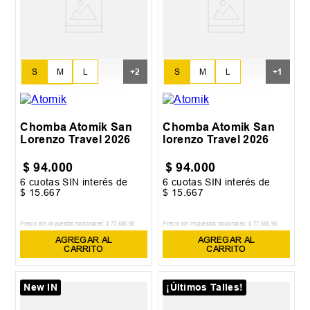
S
M
L
S
M
L
+
2
+
1
XL
XXL
XL
Chomba Atomik San
Chomba Atomik San
Lorenzo Travel 2026
lorenzo Travel 2026
$
94
.
000
$
94
.
000
6
cuotas SIN interés de
6
cuotas SIN interés de
$
15
.
667
$
15
.
667
Precio sin impuestos nacionales:
$
77
.
685
,
95
Precio sin impuestos nacionales:
$
77
.
685
,
95
AGREGAR AL
AGREGAR AL
CARRITO
CARRITO
New IN
¡Últimos Talles!