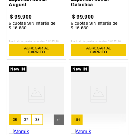
August
Galactica
$
99
.
900
$
99
.
900
6
cuotas SIN interés de
6
cuotas SIN interés de
$
16
.
650
$
16
.
650
Precio sin impuestos nacionales:
$
82
.
561
,
98
Precio sin impuestos nacionales:
$
82
.
561
,
98
AGREGAR AL
AGREGAR AL
CARRITO
CARRITO
New IN
New IN
36
37
38
+
1
UN
39