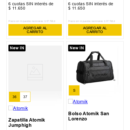
6
cuotas SIN interés de
6
cuotas SIN interés de
$
11
.
650
$
11
.
650
Precio sin impuestos nacionales:
$
57
.
768
,
6
Precio sin impuestos nacionales:
$
57
.
768
,
6
AGREGAR AL
AGREGAR AL
CARRITO
CARRITO
New IN
New IN
S
36
37
Bolso Atomik San
Lorenzo
Zapatilla Atomik
Jumphigh