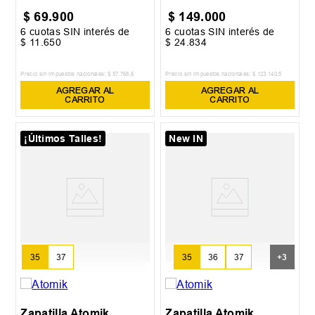
$
69
.
900
$
149
.
000
6
cuotas SIN interés de
6
cuotas SIN interés de
$
11
.
650
$
24
.
834
Precio sin impuestos nacionales:
$
57
.
768
,
6
Precio sin impuestos nacionales:
$
123
.
140
,
5
AGREGAR AL
AGREGAR AL
CARRITO
CARRITO
¡Últimos Talles!
New IN
35
37
35
36
37
+
3
Zapatilla Atomik
Zapatilla Atomik