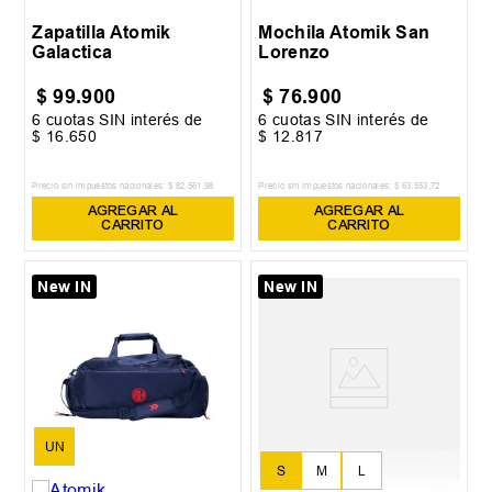
Zapatilla Atomik
Mochila Atomik San
Galactica
Lorenzo
$
99
.
900
$
76
.
900
6
cuotas SIN interés de
6
cuotas SIN interés de
$
16
.
650
$
12
.
817
Precio sin impuestos nacionales:
$
82
.
561
,
98
Precio sin impuestos nacionales:
$
63
.
553
,
72
AGREGAR AL
AGREGAR AL
CARRITO
CARRITO
New IN
New IN
UN
S
M
L