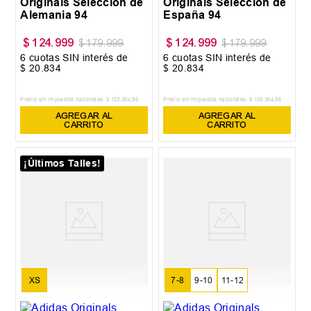
Originals Selección de
Originals Selección de
Alemania 94
España 94
$
124
.
999
$
124
.
999
$
179
.
999
$
179
.
999
6
cuotas SIN interés de
6
cuotas SIN interés de
$
20
.
834
$
20
.
834
Precio sin impuestos nacionales:
$
103
.
304
,
96
Precio sin impuestos nacionales:
$
103
.
304
,
96
AGREGAR AL
AGREGAR AL
CARRITO
CARRITO
¡Últimos Talles!
XS
7-8
9-10
11-12