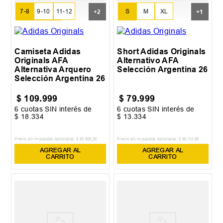
7-8
9-10
11-12
S
M
XL
+
2
+
1
13-14
15-16
XXL
Camiseta Adidas
Short Adidas Originals
Originals AFA
Alternativo AFA
Alternativa Arquero
Selección Argentina 26
Selección Argentina 26
$
109
.
999
$
79
.
999
6
cuotas SIN interés de
6
cuotas SIN interés de
$
18
.
334
$
13
.
334
Precio sin impuestos nacionales:
$
90
.
908
,
26
Precio sin impuestos nacionales:
$
66
.
114
,
88
AGREGAR AL
AGREGAR AL
CARRITO
CARRITO