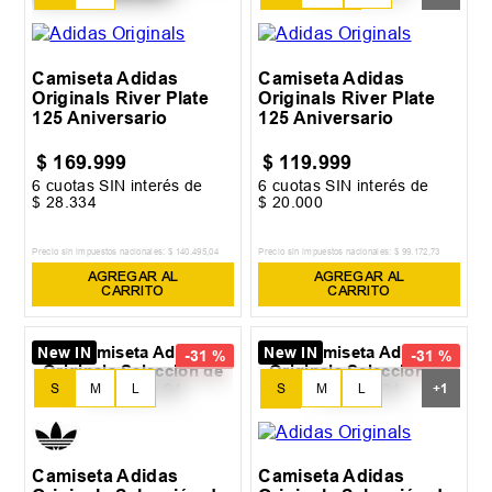
13-14
15-16
Camiseta Adidas
Camiseta Adidas
Originals River Plate
Originals River Plate
125 Aniversario
125 Aniversario
$
169
.
999
$
119
.
999
6
cuotas SIN interés de
6
cuotas SIN interés de
$
28
.
334
$
20
.
000
Precio sin impuestos nacionales:
$
140
.
495
,
04
Precio sin impuestos nacionales:
$
99
.
172
,
73
AGREGAR AL
AGREGAR AL
CARRITO
CARRITO
New IN
New IN
-
31 %
-
31 %
S
M
L
S
M
L
+
1
XL
Camiseta Adidas
Camiseta Adidas