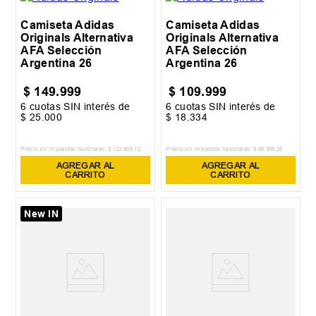
Camiseta Adidas
Camiseta Adidas
Originals Alternativa
Originals Alternativa
AFA Selección
AFA Selección
Argentina 26
Argentina 26
$
149
.
999
$
109
.
999
6
cuotas SIN interés de
6
cuotas SIN interés de
$
25
.
000
$
18
.
334
Precio sin impuestos nacionales:
$
123
.
966
,
12
Precio sin impuestos nacionales:
$
90
.
908
,
26
AGREGAR AL
AGREGAR AL
CARRITO
CARRITO
New IN