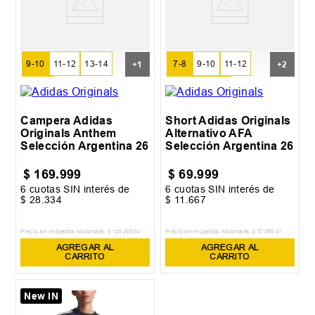
9-10
11-12
13-14
7-8
9-10
11-12
+
1
+
2
15-16
13-14
15-16
Campera Adidas
Short Adidas Originals
Originals Anthem
Alternativo AFA
Selección Argentina 26
Selección Argentina 26
$
169
.
999
$
69
.
999
6
cuotas SIN interés de
6
cuotas SIN interés de
$
28
.
334
$
11
.
667
Precio sin impuestos nacionales:
$
140
.
495
,
04
Precio sin impuestos nacionales:
$
57
.
850
,
41
AGREGAR AL
AGREGAR AL
CARRITO
CARRITO
New IN