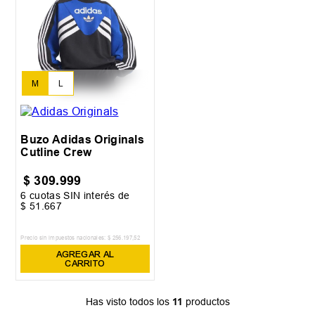
M
L
Buzo Adidas Originals
Cutline Crew
$
309
.
999
6
cuotas SIN interés de
$
51
.
667
Precio sin impuestos nacionales:
$
256
.
197
,
52
AGREGAR AL
CARRITO
Has visto todos los
11
productos