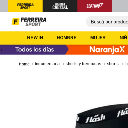
Buscá por producto,
T
NEW IN
HOMBRE
MUJER
NI
1
.
2
.
3
.
indumentaria
shorts y bermudas
shorts
b
4
.
5
.