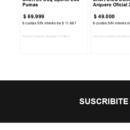
Pumas
Arquero Oficial 
$
69
.
999
$
49
.
000
000
6
cuotas SIN interés de
$
11
.
667
6
cuotas SIN interés 
Precio sin impuestos nacionales:
$
57
.
850
,
41
Precio sin impuestos nacionales:
$
TO
AGREGAR AL CARRITO
AGREGAR AL 
SUSCRIBITE