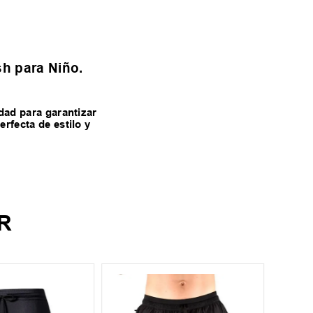
sh para Niño.
dad para garantizar
rfecta de estilo y
R
¡Últim
S