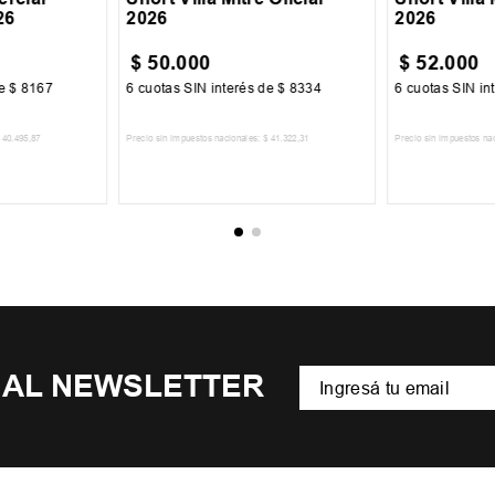
26
2026
2026
$
50
.
000
$
52
.
000
de
$
8167
6
cuotas SIN interés de
$
8334
6
cuotas SIN in
40
.
495
,
87
Precio sin impuestos nacionales:
$
41
.
322
,
31
Precio sin impuestos na
CARRITO
AGREGAR AL CARRITO
AGREGA
 AL NEWSLETTER