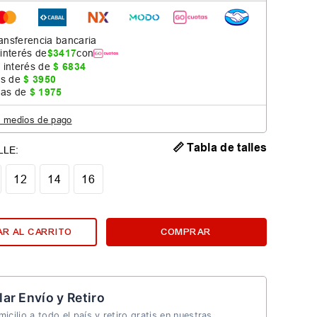
ansferencia bancaria
 interés de
$
3417
con
 interés de
$
6834
as de
$
3950
jas de
$
1975
s medios de pago
📏 Tabla de talles
12
14
16
R AL CARRITO
COMPRAR
lar Envío y Retiro
icilio a todo el país y retiro gratis en nuestras