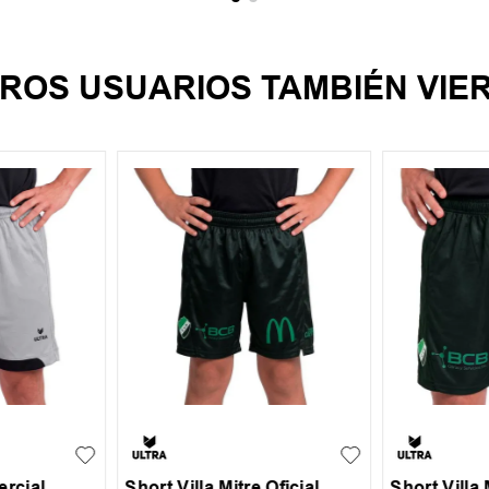
ROS USUARIOS TAMBIÉN VIE
S
M
XL
6
10
14
XXL
XXXL
ercial
Short Villa Mitre Oficial
Short Villa 