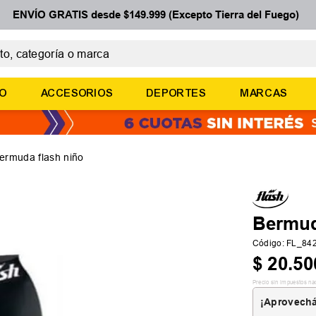
ENVÍO GRATIS desde $149.999 (Excepto Tierra del Fuego)
 categoría o marca
ÉRMINOS MÁS BUSCADOS
ÑO
ACCESORIOS
DEPORTES
MARCAS
botines
zapatillas
basquet
ermuda flash niño
zapatillas mujer
zapatillas adidas
Bermud
Código
:
FL_84
$
20
.
50
Precio sin impuestos na
¡Aprovechá