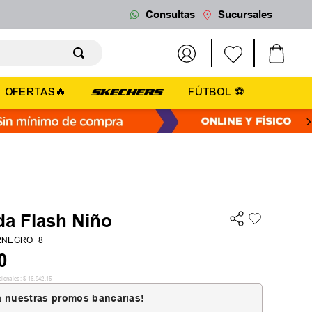
Consultas
Sucursales
OFERTAS🔥
FÚTBOL ⚽
a Flash Niño
2NEGRO_8
0
cionales:
$
16
.
942
,
15
 nuestras promos bancarias!