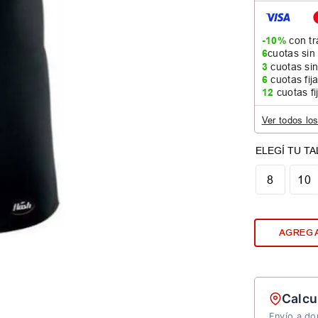
-10%
con tr
6
cuotas sin
3
cuotas sin
6
cuotas fij
12
cuotas fi
Ver todos lo
8
10
AGREGA
Calcu
Envío a dom