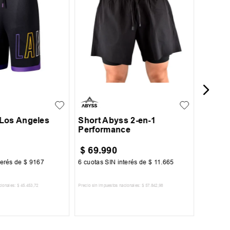
Short 
Essent
L
XL
S
M
L
XL
XXL
Los Angeles
Short Abyss 2-en-1
Performance
$
69
.
990
$
64
.
terés de
$
9167
6
cuotas SIN interés de
$
11
.
665
6
cuotas 
cionales:
$
45
.
453
,
72
Precio sin impuestos nacionales:
$
57
.
842
,
98
Precio sin im
R AL CARRITO
AGREGAR AL CARRITO
A