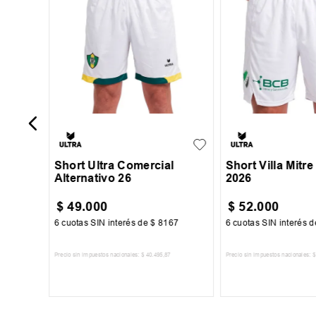
ver
S
M
L
XL
S
M
L
+
1
XXL
XXXL
XXL
XXXL
Short Ultra Comercial
Short Villa Mitre 
Alternativo 26
2026
$
49
.
000
$
52
.
000
00
6
cuotas SIN interés de
$
8167
6
cuotas SIN interés 
Precio sin impuestos nacionales:
$
40
.
495
,
87
Precio sin impuestos nacionales:
$
TO
AGREGAR AL CARRITO
AGREGAR AL 