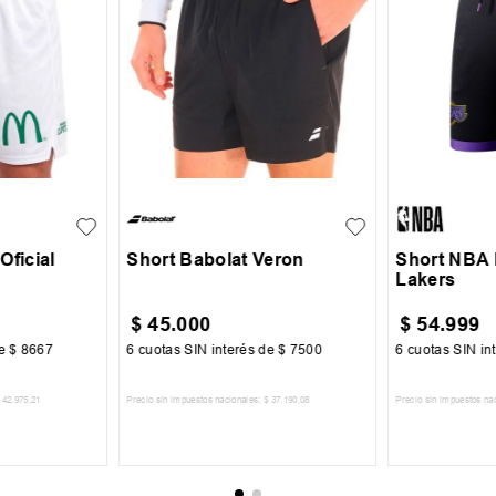
XL
+
1
S
M
L
XL
XXL
S
M
Oficial
Short Babolat Veron
Short NBA 
Lakers
$
45
.
000
$
54
.
999
de
$
8667
6
cuotas SIN interés de
$
7500
6
cuotas SIN in
42
.
975
,
21
Precio sin impuestos nacionales:
$
37
.
190
,
08
Precio sin impuestos na
CARRITO
AGREGAR AL CARRITO
AGREGA