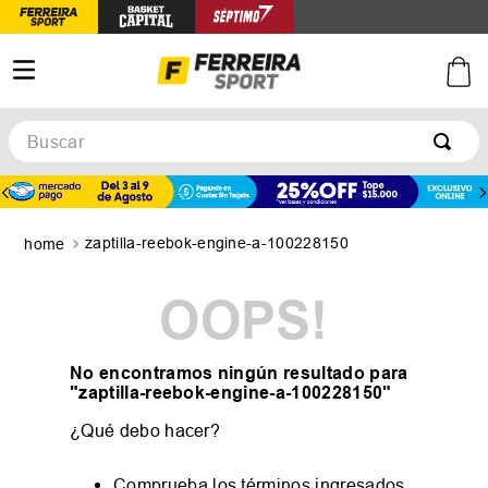
Buscar
TÉRMINOS MÁS BUSCADOS
1
.
botines
zaptilla-reebok-engine-a-100228150
2
.
zapatillas
3
.
basquet
OOPS!
4
.
zapatillas mujer
5
.
zapatillas adidas
No encontramos ningún resultado para
"
zaptilla-reebok-engine-a-100228150
"
¿Qué debo hacer?
Comprueba los términos ingresados