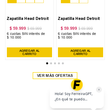
38
39
Zapatilla Head Detroit
Zapatilla Head Detroit
$
59
.
999
$
59
.
999
$
69
.
999
$
69
.
999
6
cuotas SIN interés de
6
cuotas SIN interés de
$
10
.
000
$
10
.
000
Precio sin impuestos nacionales:
$
49
.
585
,
95
Precio sin impuestos nacionales:
$
49
.
585
,
95
AGREGAR AL
AGREGAR AL
CARRITO
CARRITO
VER MÁS OFERTAS