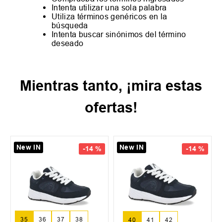
Intenta utilizar una sola palabra
Utiliza términos genéricos en la
búsqueda
Intenta buscar sinónimos del término
deseado
Mientras tanto, ¡mira estas
ofertas!
New IN
New IN
-
14 %
-
14 %
35
36
37
+
2
40
41
42
+
3