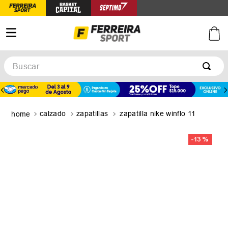
Buscar
TÉRMINOS MÁS BUSCADOS
1
.
botines
calzado
zapatillas
zapatilla nike winflo 11
2
.
zapatillas
3
.
basquet
-
13 %
4
.
zapatillas mujer
5
.
zapatillas adidas