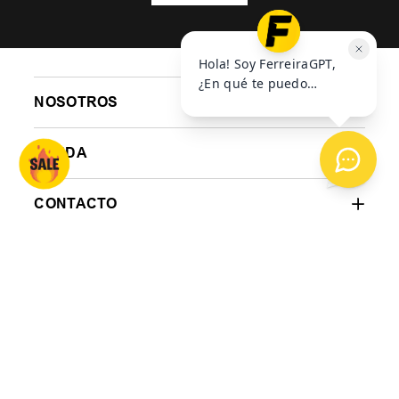
$
79
.
900
$
129
.
999
6
cuotas SIN interés de
6
cuotas SIN interés de
6
$
13
.
317
$
21
.
667
$
AGREGAR AL
AGREGAR AL
CARRITO
CARRITO
SUSCRIBITE A NUESTRO
NESWLETTER
ENVIAR