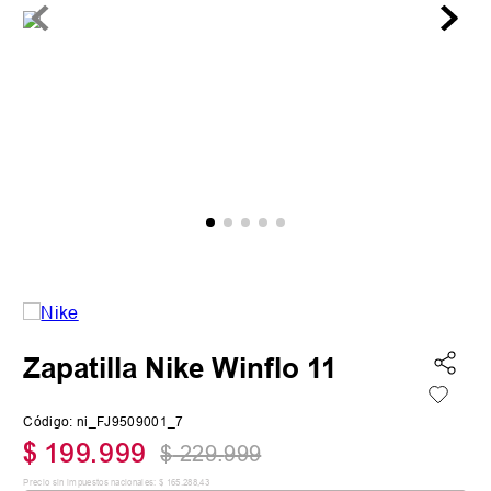
Zapatilla Nike Winflo 11
Código
:
ni_FJ9509001_7
$
199
.
999
$
229
.
999
Precio sin impuestos nacionales:
$
165
.
288
,
43