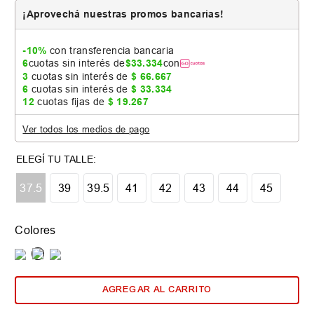
¡Aprovechá nuestras promos bancarias!
-10%
con transferencia bancaria
6
cuotas sin interés de
$
33
.
334
con
3
cuotas sin interés de
$
66
.
667
6
cuotas sin interés de
$
33
.
334
12
cuotas fijas de
$
19
.
267
Ver todos los medios de pago
Tabla de talles
37.5
39
39.5
41
42
43
44
45
Colores
AGREGAR AL CARRITO