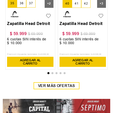
35
36
37
+
2
40
41
42
+
3
38
39
Zapatilla Head Detroit
Zapatilla Head Detroit
$
59
.
999
$
59
.
999
$
69
.
999
$
69
.
999
6
cuotas SIN interés de
6
cuotas SIN interés de
$
10
.
000
$
10
.
000
Precio sin impuestos nacionales:
$
49
.
585
,
95
Precio sin impuestos nacionales:
$
49
.
585
,
95
AGREGAR AL
AGREGAR AL
CARRITO
CARRITO
VER MÁS OFERTAS