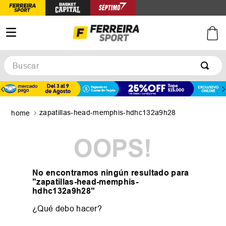
Buscar
TÉRMINOS MÁS BUSCADOS
1
.
botines
zapatillas-head-memphis-hdhc132a9h28
2
.
basquet
3
.
zapatillas mujer
OOPS!
4
.
zapatillas adidas
5
.
medias
No encontramos ningún resultado para
"
zapatillas-head-memphis-
hdhc132a9h28
"
¿Qué debo hacer?