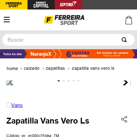
Buscar
TÉRMINOS MÁS BUSCADOS
1
.
botines
calzado
zapatillas
zapatilla vans vero ls
2
.
zapatillas
3
.
basquet
4
.
zapatillas mujer
5
.
zapatillas adidas
Zapatilla Vans Vero Ls
Código
:
vn_vn000y7hbka_7M