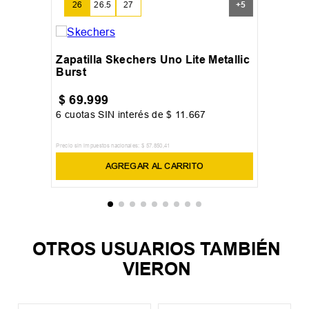
26
26.5
27
+
5
Zapatilla Skechers Uno Lite Metallic
Burst
$
69
.
999
6
cuotas SIN interés de
$
11
.
667
Precio sin impuestos nacionales:
$
57
.
850
,
41
AGREGAR AL CARRITO
OTROS USUARIOS TAMBIÉN
VIERON