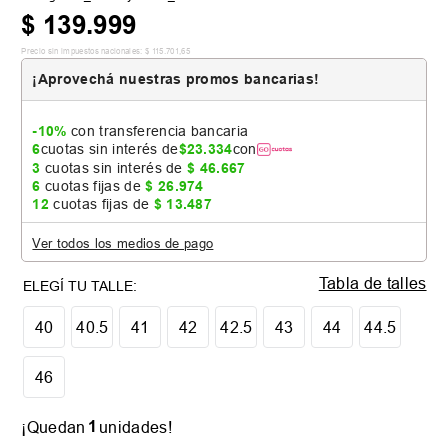
$
139
.
999
Precio sin impuestos nacionales:
$
115
.
701
,
65
¡Aprovechá nuestras promos bancarias!
-10%
con transferencia bancaria
6
cuotas sin interés de
$
23
.
334
con
3
cuotas sin interés de
$
46
.
667
6
cuotas fijas de
$
26
.
974
12
cuotas fijas de
$
13
.
487
Ver todos los medios de pago
Tabla de talles
40
40.5
41
42
42.5
43
44
44.5
46
1
¡Quedan
unidades!