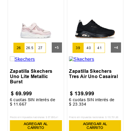
Z
L
+
5
+
4
26
26.5
27
39
40
41
Zapatilla Skechers
Zapatilla Skechers
Uno Lite Metallic
Tres Air Uno Casairal
Burst
$
69
.
999
$
139
.
999
6
cuotas SIN interés de
6
cuotas SIN interés de
6
$
11
.
667
$
23
.
334
$
Precio sin impuestos nacionales:
$
57
.
850
,
41
Precio sin impuestos nacionales:
$
115
.
701
,
65
Pr
AGREGAR AL
AGREGAR AL
CARRITO
CARRITO