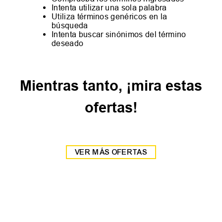
Intenta utilizar una sola palabra
Utiliza términos genéricos en la
búsqueda
Intenta buscar sinónimos del término
deseado
Mientras tanto, ¡mira estas
ofertas!
New IN
New IN
35
36
37
38
40
41
42
-
14 %
-
14 %
39
Zapatilla Head Detroit
Zapatilla Head Detroit
$
59
.
999
$
59
.
999
$
69
.
999
$
69
.
999
6
cuotas SIN interés de
6
cuotas SIN interés de