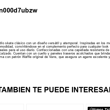
 vn000d7ubzw
ilo skate clásico con un diseño versátil y atemporal. Inspiradas en los m
omodidad, convirtiéndose en el complemento perfecto para cualquier look
 ideales para el uso diario. Confeccionadas con una capellada resistente d
 calzado. Cuentan con un cuello y paneles traseros acolchados que brinda
oma con patrón Waffle original de Vans, que asegura un agarre excelente y
TAMBIEN TE PUEDE INTERESA
¡Últimos Tal