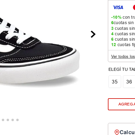
-10%
con tr
6
cuotas sin
3
cuotas sin
4
cuotas sin
6
cuotas sin
12
cuotas fi
Ver todos lo
35
36
AGREGA
Calcu