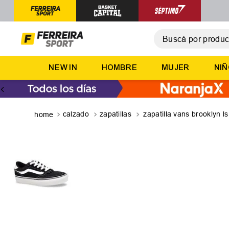
Buscá por producto,
T
NEW IN
HOMBRE
MUJER
NI
1
.
2
.
3
.
calzado
zapatillas
zapatilla vans brooklyn ls
4
.
5
.