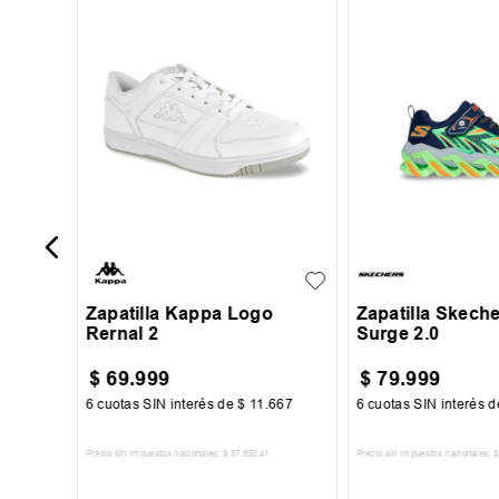
35
36
37
38
+
6
27
28
29
39
Zapatilla Kappa Logo
Zapatilla Skech
Rernal 2
Surge 2.0
$
69
.
999
$
79
.
999
250
6
cuotas SIN interés de
$
11
.
667
6
cuotas SIN interés 
Precio sin impuestos nacionales:
$
57
.
850
,
41
Precio sin impuestos nacionales:
$
TO
AGREGAR AL CARRITO
AGREGAR AL 