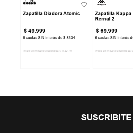
Zapatilla Diadora Atomic
Zapatilla Kappa
Rernal 2
$
49
.
999
$
69
.
999
000
6
cuotas SIN interés de
$
8334
6
cuotas SIN interés 
Precio sin impuestos nacionales:
$
41
.
321
,
49
Precio sin impuestos nacionales:
$
TO
AGREGAR AL CARRITO
AGREGAR AL 
SUSCRIBITE