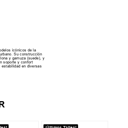
odelos icónicos de la
 urbano. Su construcción
e lona y gamuza (suede), y
n soporte y confort
 estabilidad en diversas
R
les!
¡Últimos Talles!
¡Últim
35