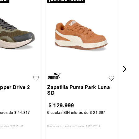
40
Zapati
36
36.5
37
37.5
38
38
39
40
39
39.5
opper Drive 2
Zapatilla Puma Park Luna
SD
$
129
.
999
$
59
.
terés de
$
14
.
817
6
cuotas SIN interés de
$
21
.
667
6
cuotas 
cionales:
$
73
.
471
,
07
Precio sin impuestos nacionales:
$
107
.
437
,
19
Precio sin im
R AL CARRITO
AGREGAR AL CARRITO
A