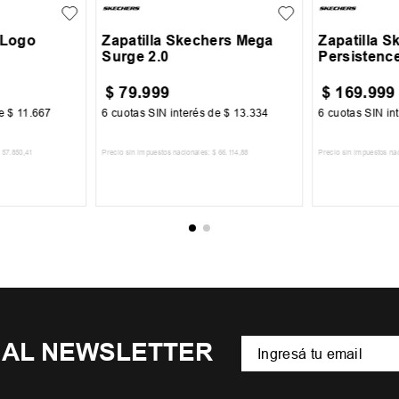
 Logo
Zapatilla Skechers Mega
Zapatilla 
Surge 2.0
Persistenc
$
79
.
999
$
169
.
999
de
$
11
.
667
6
cuotas SIN interés de
$
13
.
334
6
cuotas SIN in
57
.
850
,
41
Precio sin impuestos nacionales:
$
66
.
114
,
88
Precio sin impuestos na
CARRITO
AGREGAR AL CARRITO
AGREGA
 AL NEWSLETTER