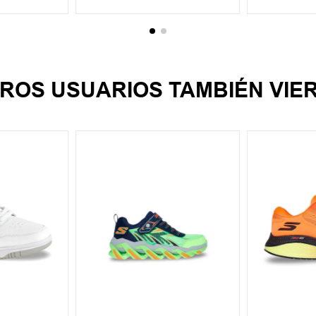
ROS USUARIOS TAMBIÉN VIE
38
39
40
27
28
29
30
31
+
6
43
44