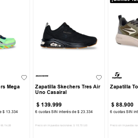
39
40
41
42
30
31
+
2
36
37
43
44
45
ers Mega
Zapatilla Skechers Tres Air
Zapatilla T
Uno Casairal
$
139
.
999
$
88
.
900
de
$
13
.
334
6
cuotas SIN interés de
$
23
.
334
6
cuotas SIN in
66
.
114
,
88
Precio sin impuestos nacionales:
$
115
.
701
,
65
Precio sin impuestos na
CARRITO
AGREGAR AL CARRITO
AGREGA