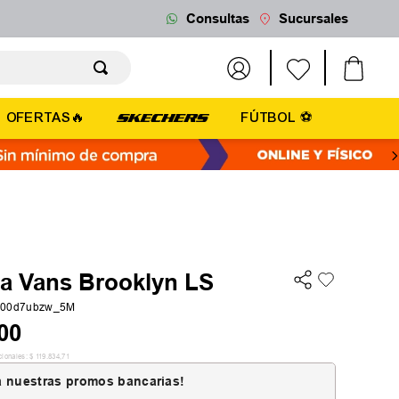
Consultas
Sucursales
OFERTAS🔥
FÚTBOL ⚽
la Vans Brooklyn LS
000d7ubzw_5M
00
cionales:
$
119
.
834
,
71
 nuestras promos bancarias!