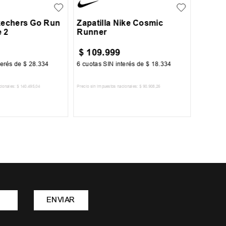
Skechers Go Run
Zapatilla Nike Cosmic
e 2
Runner
$
109
.
999
$
65
.
terés de
$
28
.
334
6
cuotas SIN interés de
$
18
.
334
6
cuotas 
cionales:
$
140
.
495
,
04
Precio sin impuestos nacionales:
$
90
.
908
,
26
Precio sin im
R AL CARRITO
AGREGAR AL CARRITO
A
ENVIAR