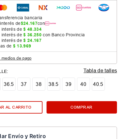
ansferencia bancaria
 interés de
$
24
.
167
con
 interés de
$
48
.
334
 interés de
$
36
.
250
con Banco Provincia
 interés de
$
24
.
167
jas de
$
13
.
969
s medios de pago
Tabla de talles
36.5
37
38
38.5
39
40
40.5
R AL CARRITO
COMPRAR
lar Envío y Retiro