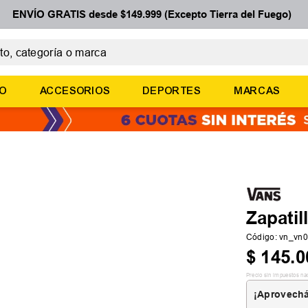
ENVÍO GRATIS desde $149.999 (Excepto Tierra del Fuego)
 categoría o marca
ÉRMINOS MÁS BUSCADOS
ÑO
ACCESORIOS
DEPORTES
MARCAS
botines
zapatillas
basquet
zapatillas mujer
zapatillas adidas
Zapatil
Código
:
vn_vn
$
145
.
0
Precio sin impuestos na
¡Aprovechá