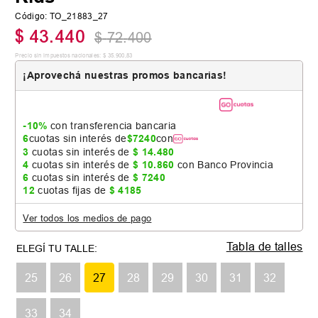
Código
:
TO_21883_27
$
43
.
440
$
72
.
400
Precio sin impuestos nacionales:
$
35
.
900
,
83
¡Aprovechá nuestras promos bancarias!
-10%
con transferencia bancaria
6
cuotas sin interés de
$
7240
con
3
cuotas sin interés de
$
14
.
480
4
cuotas sin interés de
$
10
.
860
con Banco Provincia
6
cuotas sin interés de
$
7240
12
cuotas fijas de
$
4185
Ver todos los medios de pago
Tabla de talles
25
26
27
28
29
30
31
32
33
34