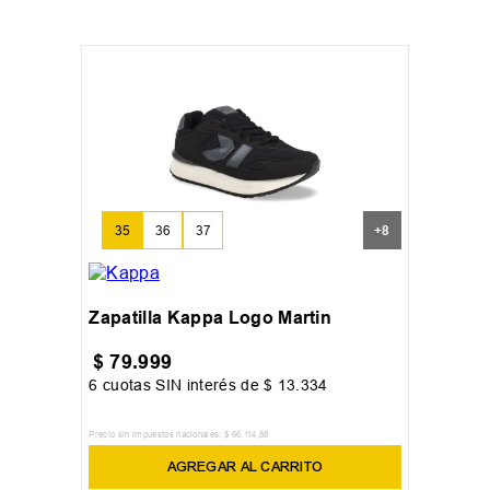
35
36
37
+
8
Zapatilla Kappa Logo Martin
$
79
.
999
6
cuotas SIN interés de
$
13
.
334
Precio sin impuestos nacionales:
$
66
.
114
,
88
AGREGAR AL CARRITO