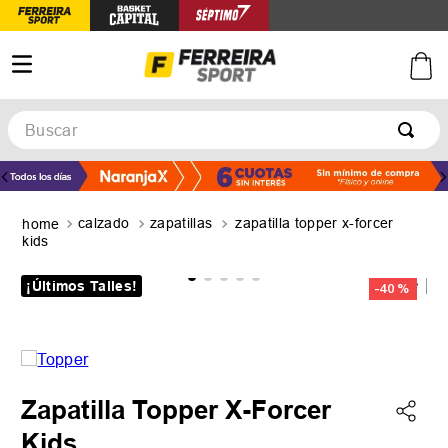
Buscar
TÉRMINOS MÁS BUSCADOS
1
.
botines
calzado
zapatillas
zapatilla topper x-forcer
2
.
zapatillas
kids
3
.
basquet
¡Últimos Talles!
-
40 %
4
.
zapatillas mujer
5
.
zapatillas adidas
Zapatilla Topper X-Forcer
Kids