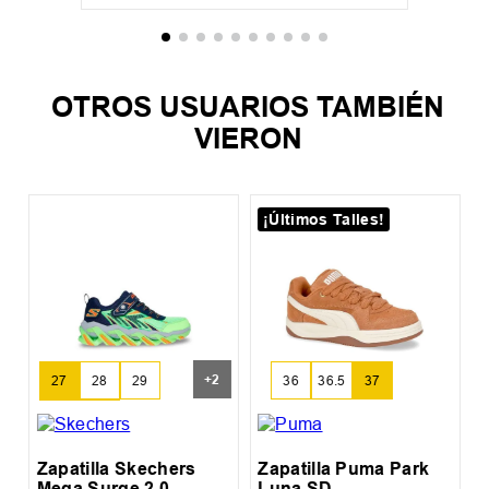
OTROS USUARIOS TAMBIÉN
VIERON
¡Últimos Talles!
Z
+
2
27
28
29
36
36.5
37
30
31
Zapatilla Skechers
Zapatilla Puma Park
Mega Surge 2.0
Luna SD