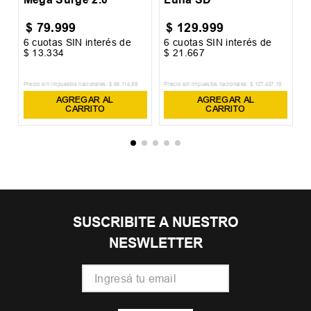
$
79
.
999
$
129
.
999
6
cuotas SIN interés de
6
cuotas SIN interés de
6
$
13
.
334
$
21
.
667
$
Precio sin impuestos nacionales:
$
66
.
114
,
88
Precio sin impuestos nacionales:
$
107
.
437
,
19
Pr
AGREGAR AL
AGREGAR AL
CARRITO
CARRITO
SUSCRIBITE A NUESTRO
NESWLETTER