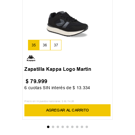
35
36
37
+
8
Zapatilla Kappa Logo Martin
$
79
.
999
6
cuotas SIN interés de
$
13
.
334
Precio sin impuestos nacionales:
$
66
.
114
,
88
AGREGAR AL CARRITO