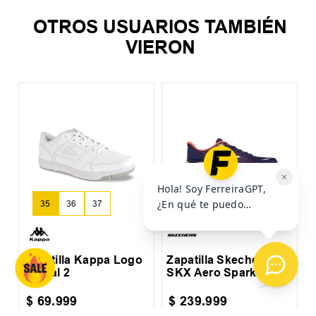
OTROS USUARIOS TAMBIÉN
VIERON
Z
M
+
8
+
3
35
36
37
39
40
41
Zapatilla Kappa Logo
Zapatilla Skechers
Rernal 2
SKX Aero Spark
$
69
.
999
$
239
.
999