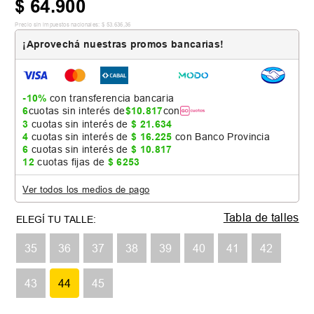
$
64
.
900
Precio sin impuestos nacionales:
$
53
.
636
,
36
¡Aprovechá nuestras promos bancarias!
-10%
con transferencia bancaria
6
cuotas sin interés de
$
10
.
817
con
3
cuotas sin interés de
$
21
.
634
4
cuotas sin interés de
$
16
.
225
con Banco Provincia
6
cuotas sin interés de
$
10
.
817
12
cuotas fijas de
$
6253
Ver todos los medios de pago
Tabla de talles
35
36
37
38
39
40
41
42
43
44
45