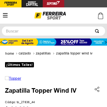
Buscar
TÉRMINOS MÁS BUSCADOS
1
.
botines
calzado
zapatillas
zapatilla topper wind iv
2
.
zapatillas
3
.
basquet
¡Últimos Talles!
4
.
zapatillas mujer
5
.
zapatillas adidas
Zapatilla Topper Wind IV
Código
:
to_27836_44