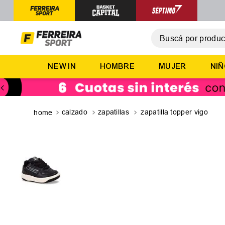
Buscá por producto,
T
NEW IN
HOMBRE
MUJER
NI
1
.
2
.
3
.
calzado
zapatillas
zapatilla topper vigo
4
.
5
.