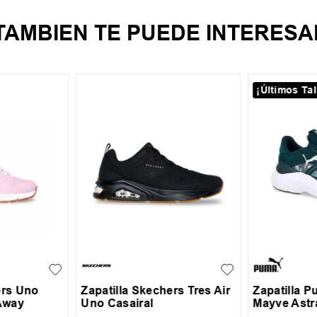
TAMBIEN TE PUEDE INTERESA
¡Últimos Tal
39
40
41
42
35
36
3
30
31
+
2
43
44
45
38
39
ers Uno
Zapatilla Skechers Tres Air
Zapatilla P
Away
Uno Casairal
Mayve Astr