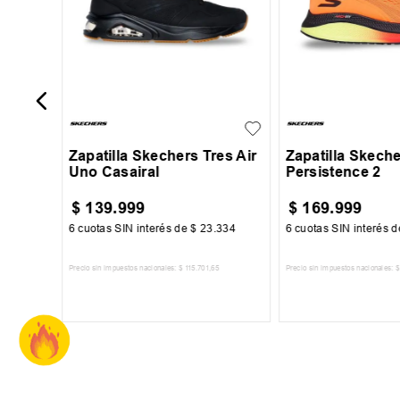
39
40
41
42
39
40
41
+
2
43
44
45
43
44
45
Zapatilla Skechers Tres Air
Zapatilla Skech
Uno Casairal
Persistence 2
$
139
.
999
$
169
.
999
34
6
cuotas SIN interés de
$
23
.
334
6
cuotas SIN interés 
Precio sin impuestos nacionales:
$
115
.
701
,
65
Precio sin impuestos nacionales:
$
TO
AGREGAR AL CARRITO
AGREGAR AL 