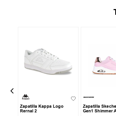
38
Unisex
35
36
37
38
+
6
27
28
29
39
Zapatilla Kappa Logo
Zapatilla Skech
Rernal 2
Gen1 Shimmer 