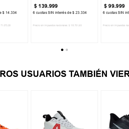
$
139
.
999
$
99
.
999
de
$
14
.
334
6
cuotas SIN interés de
$
23
.
334
6
cuotas SIN in
71
.
073
,
55
Precio sin impuestos nacionales:
$
115
.
701
,
65
Precio sin impuestos na
CARRITO
AGREGAR AL CARRITO
AGREGA
ROS USUARIOS TAMBIÉN VIE