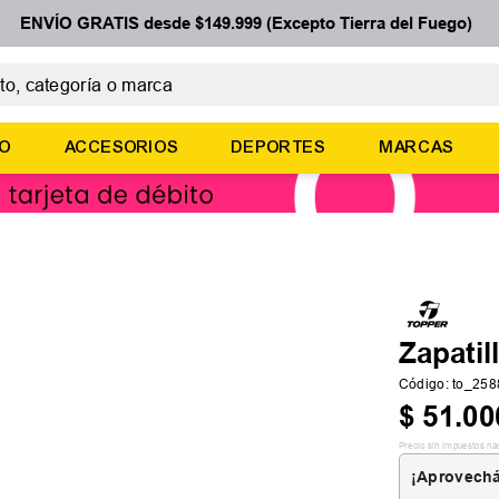
ENVÍO GRATIS desde $149.999 (Excepto Tierra del Fuego)
 categoría o marca
ÉRMINOS MÁS BUSCADOS
ÑO
ACCESORIOS
DEPORTES
MARCAS
botines
zapatillas
basquet
zapatillas mujer
zapatillas adidas
Zapatil
Código
:
to_258
$
51
.
00
Precio sin impuestos na
¡Aprovechá