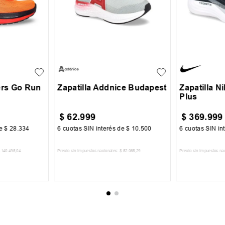
42
30
31
32
33
44
+
1
+
2
34
35
36
ers Go Run
Zapatilla Addnice Budapest
Zapatilla N
Plus
$
62
.
999
$
369
.
999
de
$
28
.
334
6
cuotas SIN interés de
$
10
.
500
6
cuotas SIN in
140
.
495
,
04
Precio sin impuestos nacionales:
$
52
.
065
,
29
Precio sin impuestos na
CARRITO
AGREGAR AL CARRITO
AGREGA