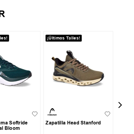
R
les!
¡Últimos Talles!
¡Últim
41
Zapati
Court 
6.5
37
37.5
35
36
37
38
39
uma Softride
Zapatilla Head Stanford
al Bloom