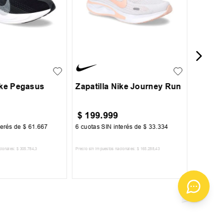
35
35.5
36
37
+
1
37.5
ike Pegasus
Zapatilla Nike Journey Run
$
199
.
999
$
156
terés de
$
61
.
667
6
cuotas SIN interés de
$
33
.
334
6
cuotas 
cionales:
$
305
.
784
,
3
Precio sin impuestos nacionales:
$
165
.
288
,
43
Precio sin im
R AL CARRITO
AGREGAR AL CARRITO
A