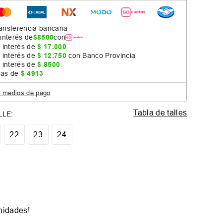
ansferencia bancaria
 interés de
$
8500
con
 interés de
$
17
.
000
 interés de
$
12
.
750
con Banco Provincia
 interés de
$
8500
jas de
$
4913
s medios de pago
Tabla de talles
22
23
24
nidades!