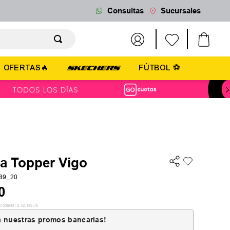
Consultas
Sucursales
OFERTAS🔥
FÚTBOL ⚽
la Topper Vigo
89_20
0
cionales:
$
42
.
148
,
76
 nuestras promos bancarias!