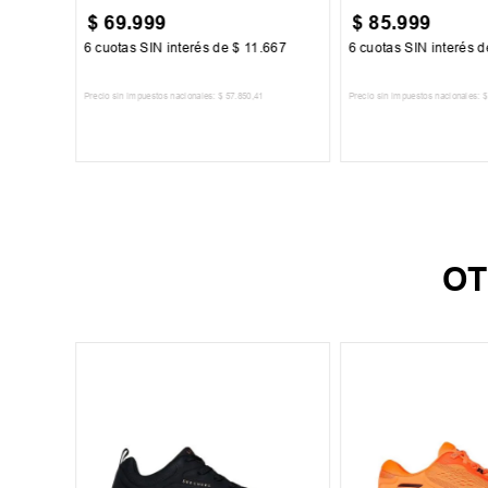
$
69
.
999
$
85
.
999
500
6
cuotas SIN interés de
$
11
.
667
6
cuotas SIN interés 
Precio sin impuestos nacionales:
$
57
.
850
,
41
Precio sin impuestos nacionales:
$
TO
AGREGAR AL CARRITO
AGREGAR AL 
OT
39
44
ala