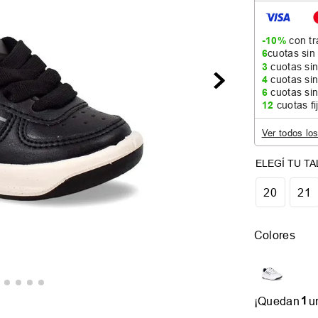
-10%
con tr
6
cuotas sin
3
cuotas sin
4
cuotas sin
6
cuotas sin
12
cuotas fi
Ver todos lo
20
21
Colores
1
¡Quedan
u