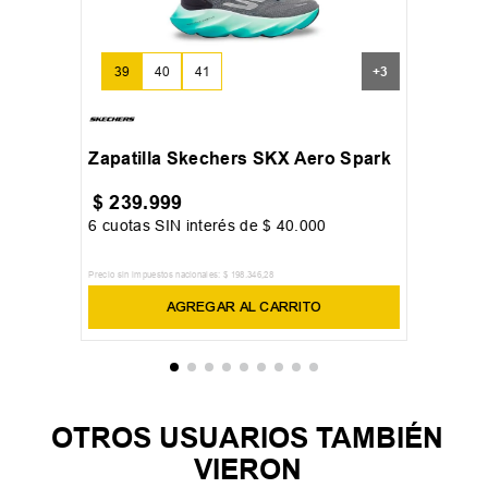
39
40
41
+
3
Zapatilla Skechers SKX Aero Spark
$
239
.
999
6
cuotas SIN interés de
$
40
.
000
Precio sin impuestos nacionales:
$
198
.
346
,
28
AGREGAR AL CARRITO
OTROS USUARIOS TAMBIÉN
VIERON