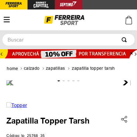
Buscar
TÉRMINOS MÁS BUSCADOS
1
.
botines
calzado
zapatillas
zapatilla topper tarsh
2
.
zapatillas
3
.
basquet
4
.
zapatillas mujer
5
.
zapatillas adidas
Zapatilla Topper Tarsh
Código
:
to_25768_35