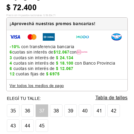
$
72
.
400
Precio sin impuestos nacionales:
$
59
.
834
,
71
¡Aprovechá nuestras promos bancarias!
-10%
con transferencia bancaria
6
cuotas sin interés de
$
12
.
067
con
3
cuotas sin interés de
$
24
.
134
4
cuotas sin interés de
$
18
.
100
con Banco Provincia
6
cuotas sin interés de
$
12
.
067
12
cuotas fijas de
$
6975
Ver todos los medios de pago
Tabla de talles
35
36
37
38
39
40
41
42
43
44
45