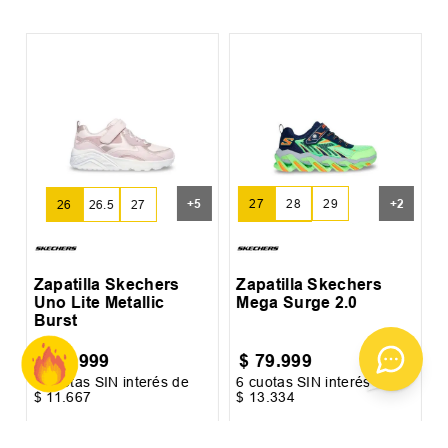
Z
+
5
+
2
27
28
29
26
26.5
27
30
31
Zapatilla Skechers
Zapatilla Skechers
Uno Lite Metallic
Mega Surge 2.0
Burst
$
69
.
999
$
79
.
999
6
cuotas SIN interés de
6
cuotas SIN interés de
6
$
11
.
667
$
13
.
334
$
Precio sin impuestos nacionales:
$
57
.
850
,
41
Precio sin impuestos nacionales:
$
66
.
114
,
88
Pr