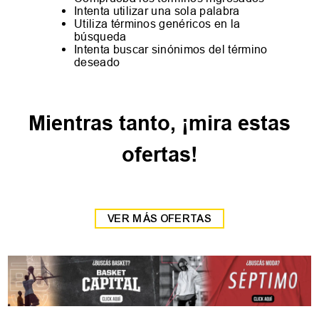
Intenta utilizar una sola palabra
Utiliza términos genéricos en la
búsqueda
Intenta buscar sinónimos del término
deseado
Mientras tanto, ¡mira estas
ofertas!
New IN
New IN
35
36
37
38
40
41
42
-
14 %
-
14 %
39
Zapatilla Head Detroit
Zapatilla Head Detroit
$
59
.
999
$
59
.
999
$
69
.
999
$
69
.
999
6
cuotas SIN interés de
6
cuotas SIN interés de