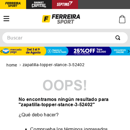
Buscar
TÉRMINOS MÁS BUSCADOS
1
.
botines
zapatilla-topper-stance-3-52402
2
.
basquet
3
.
zapatillas mujer
OOPS!
4
.
zapatillas adidas
5
.
medias
No encontramos ningún resultado para
"
zapatilla-topper-stance-3-52402
"
¿Qué debo hacer?
Comprueba los términos ingresados