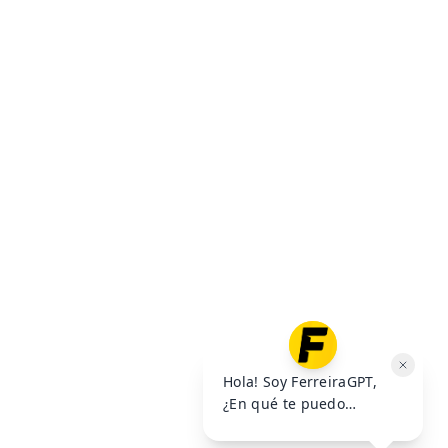
$
10
.
000
$
10
.
000
Precio sin impuestos nacionales:
$
49
.
585
,
95
Precio sin impuestos nacionales:
$
49
.
585
,
95
AGREGAR AL
AGREGAR AL
CARRITO
CARRITO
VER MÁS OFERTAS