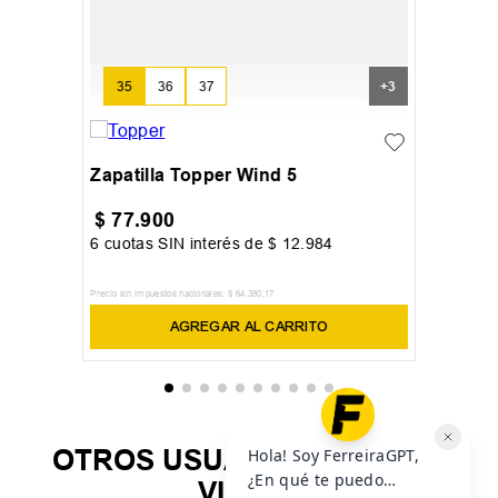
35
36
37
+
3
Zapatilla Topper Wind 5
$
77
.
900
6
cuotas SIN interés de
$
12
.
984
Precio sin impuestos nacionales:
$
64
.
380
,
17
AGREGAR AL CARRITO
OTROS USUARIOS TAMBIÉN
VIERON