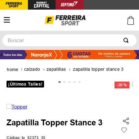
Buscar
TÉRMINOS MÁS BUSCADOS
1
.
botines
calzado
zapatillas
zapatilla topper stance 3
2
.
zapatillas
3
.
basquet
¡Últimos Talles!
-
20 %
4
.
zapatillas mujer
5
.
zapatillas adidas
Zapatilla Topper Stance 3
Código
:
to_52373_35