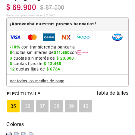
$
69
.
900
$
87
.
500
Precio sin impuestos nacionales:
$
57
.
768
,
6
¡Aprovechá nuestras promos bancarias!
-10%
con transferencia bancaria
6
cuotas sin interés de
$
11
.
650
con
3
cuotas sin interés de
$
23
.
300
6
cuotas fijas de
$
13
.
468
12
cuotas fijas de
$
6734
Ver todos los medios de pago
Tabla de talles
35
36
37
38
39
40
Colores