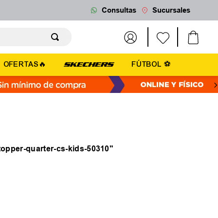
Consultas
Sucursales
OFERTAS🔥
FÚTBOL ⚽
-topper-quarter-cs-kids-50310
"