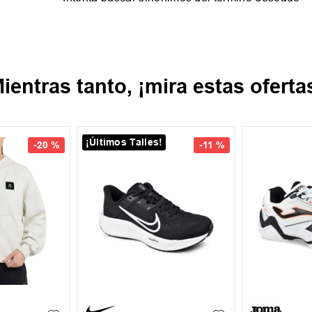
ientras tanto, ¡mira estas oferta
-
11 %
-
20 %
39.5
40
42
42.5
+
1
+
3
S
M
L
43