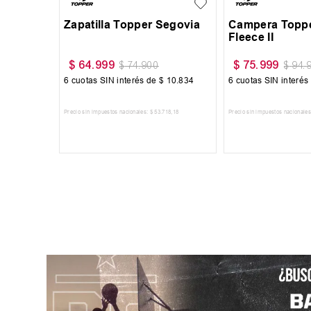
ovia
Campera Topper Pro
Zapatilla Nike Que
Fleece II
$
75
.
999
$
169
.
999
$
94
.
999
$
189
.
9
834
6
cuotas SIN interés de
$
12
.
667
6
cuotas SIN interés de
Precio sin impuestos nacionales:
$
62
.
809
,
09
Precio sin impuestos nacionales:
$
140
TO
AGREGAR AL CARRITO
AGREGAR AL CA