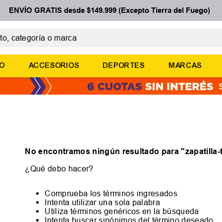
ENVÍO GRATIS desde $149.999 (Excepto Tierra del Fuego)
 categoría o marca
ÉRMINOS MÁS BUSCADOS
ÑO
ACCESORIOS
DEPORTES
MARCAS
botines
basquet
zapatillas mujer
zapatillas adidas
medias
No encontramos ningún resultado para "
zapatilla
¿Qué debo hacer?
Comprueba los términos ingresados
Intenta utilizar una sola palabra
Utiliza términos genéricos en la búsqueda
Intenta buscar sinónimos del término deseado