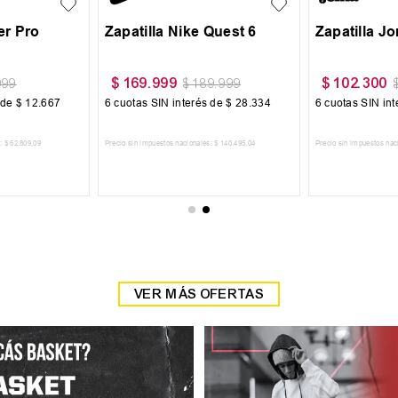
st 6
Zapatilla Joma Set
Buzo Vandalia
$
102
.
300
$
55
.
300
99
$
127
.
999
$
79
.
$
28
.
334
6
cuotas SIN interés de
$
17
.
050
6
cuotas SIN interé
.
495
,
04
Precio sin impuestos nacionales:
$
84
.
545
,
45
Precio sin impuestos nacionales
RRITO
AGREGAR AL CARRITO
AGREGAR AL
VER MÁS OFERTAS