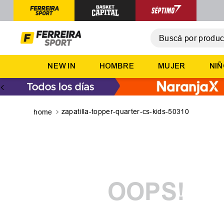
Buscá por producto,
T
NEW IN
HOMBRE
MUJER
NI
1
.
2
.
3
.
zapatilla-topper-quarter-cs-kids-50310
4
.
5
.
OOPS!