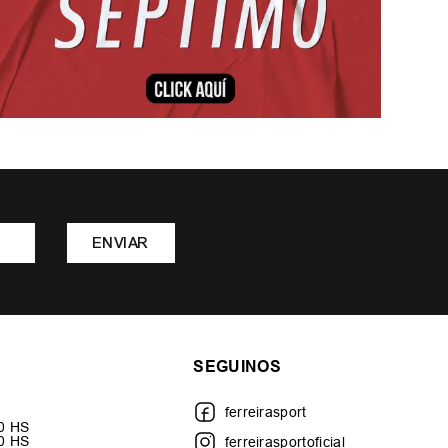
ENVIAR
SEGUINOS
ferreirasport
30 HS
00 HS
ferreirasportoficial