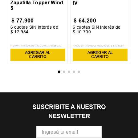
Zapatilla Topper Wind
IV
5
$
77
.
900
$
64
.
200
6
cuotas SIN interés de
6
cuotas SIN interés de
6
$
12
.
984
$
10
.
700
$
Precio sin impuestos nacionales:
$
64
.
380
,
17
Precio sin impuestos nacionales:
$
53
.
057
,
85
Pr
AGREGAR AL
AGREGAR AL
CARRITO
CARRITO
SUSCRIBITE A NUESTRO
NESWLETTER