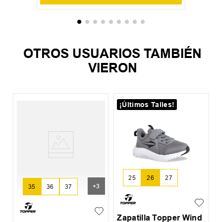
OTROS USUARIOS TAMBIÉN
VIERON
¡Últimos Talles!
Z
25
26
27
+
3
35
36
37
Zapatilla Topper Wind