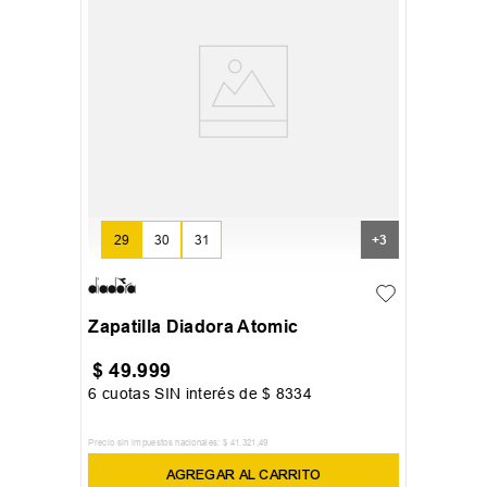
29
30
31
+
3
Zapatilla Diadora Atomic
$
49
.
999
6
cuotas SIN interés de
$
8334
Precio sin impuestos nacionales:
$
41
.
321
,
49
AGREGAR AL CARRITO