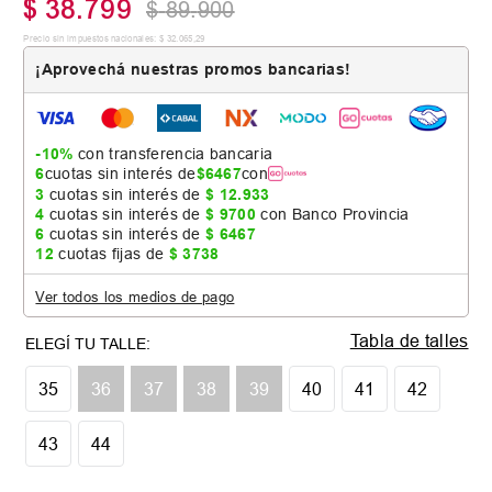
$
38
.
799
$
89
.
900
Precio sin impuestos nacionales:
$
32
.
065
,
29
¡Aprovechá nuestras promos bancarias!
-10%
con transferencia bancaria
6
cuotas sin interés de
$
6467
con
3
cuotas sin interés de
$
12
.
933
4
cuotas sin interés de
$
9700
con Banco Provincia
6
cuotas sin interés de
$
6467
12
cuotas fijas de
$
3738
Ver todos los medios de pago
Tabla de talles
35
36
37
38
39
40
41
42
43
44