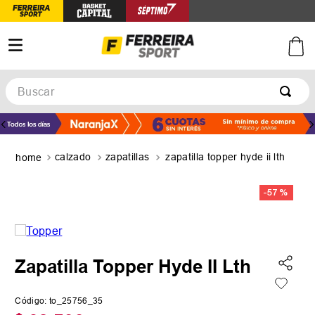
Buscar
TÉRMINOS MÁS BUSCADOS
1
.
botines
calzado
zapatillas
zapatilla topper hyde ii lth
2
.
basquet
3
.
zapatillas mujer
-
57 %
4
.
zapatillas adidas
5
.
medias
Zapatilla Topper Hyde II Lth
Código
:
to_25756_35