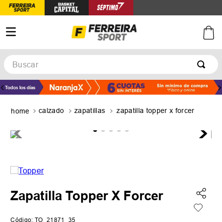
Buscar
TÉRMINOS MÁS BUSCADOS
1
.
botines
calzado
zapatillas
zapatilla topper x forcer
2
.
zapatillas
3
.
basquet
4
.
zapatillas mujer
5
.
zapatillas adidas
Zapatilla Topper X Forcer
Código
:
TO_21871_35