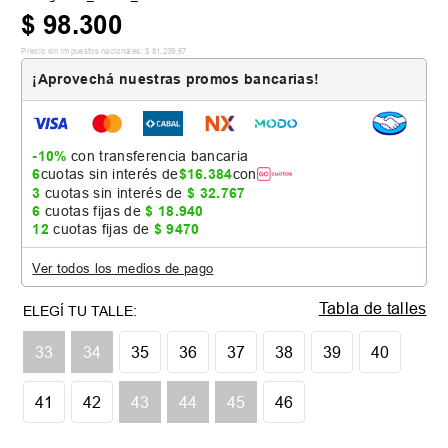
$
98
.
300
Precio sin impuestos nacionales:
$
81
.
239
,
67
¡Aprovechá nuestras promos bancarias!
-10%
con transferencia bancaria
6
cuotas sin interés de
$
16
.
384
con
3
cuotas sin interés de
$
32
.
767
6
cuotas fijas de
$
18
.
940
12
cuotas fijas de
$
9470
Ver todos los medios de pago
Tabla de talles
33
34
35
36
37
38
39
40
41
42
43
44
45
46