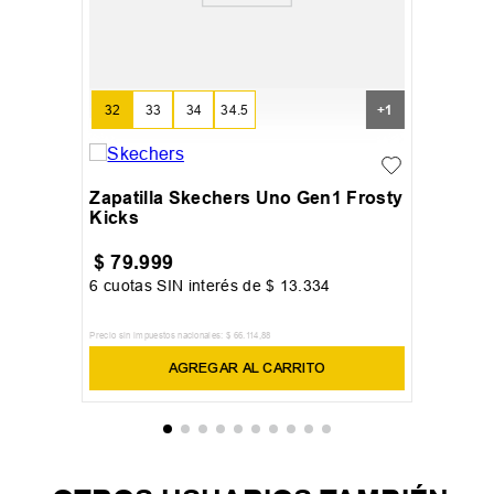
32
33
34
34.5
+
1
Zapatilla Skechers Uno Gen1 Frosty
Kicks
$
79
.
999
6
cuotas SIN interés de
$
13
.
334
Precio sin impuestos nacionales:
$
66
.
114
,
88
AGREGAR AL CARRITO