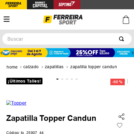
Buscar
TÉRMINOS MÁS BUSCADOS
1
.
botines
calzado
zapatillas
zapatilla topper candun
2
.
basquet
3
.
zapatillas mujer
¡Últimos Talles!
-
60 %
4
.
zapatillas adidas
5
.
medias
Zapatilla Topper Candun
Código
:
to_25907_44