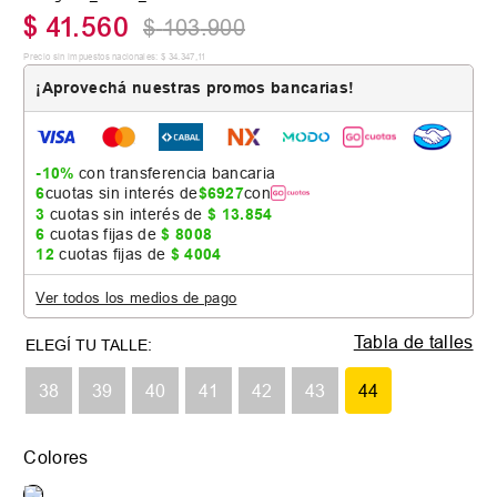
$
41
.
560
$
103
.
900
Precio sin impuestos nacionales:
$
34
.
347
,
11
¡Aprovechá nuestras promos bancarias!
-10%
con transferencia bancaria
6
cuotas sin interés de
$
6927
con
3
cuotas sin interés de
$
13
.
854
6
cuotas fijas de
$
8008
12
cuotas fijas de
$
4004
Ver todos los medios de pago
Tabla de talles
38
39
40
41
42
43
44
Colores