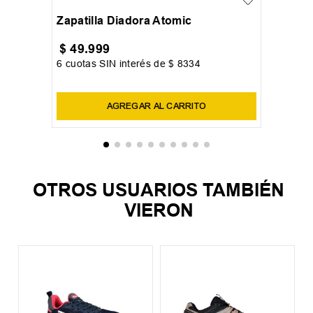
Zapatilla Diadora Atomic
$
49
.
999
6
cuotas SIN interés de
$
8334
Precio sin impuestos nacionales:
$
41
.
321
,
49
AGREGAR AL CARRITO
OTROS USUARIOS TAMBIÉN
VIERON