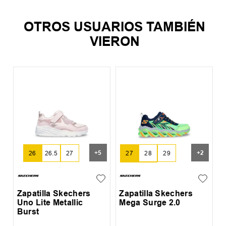
OTROS USUARIOS TAMBIÉN
VIERON
Z
P
+
5
+
2
27
28
29
26
26.5
27
30
31
Zapatilla Skechers
Zapatilla Skechers
Uno Lite Metallic
Mega Surge 2.0
Burst