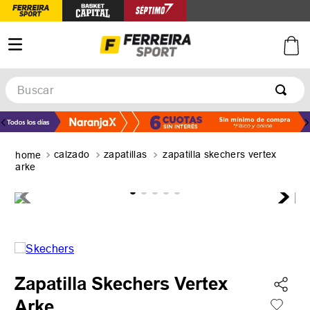
Buscar
TÉRMINOS MÁS BUSCADOS
1
.
botines
calzado
zapatillas
zapatilla skechers vertex
2
.
basquet
arke
3
.
zapatillas mujer
4
.
zapatillas adidas
5
.
medias
Zapatilla Skechers Vertex
Arke