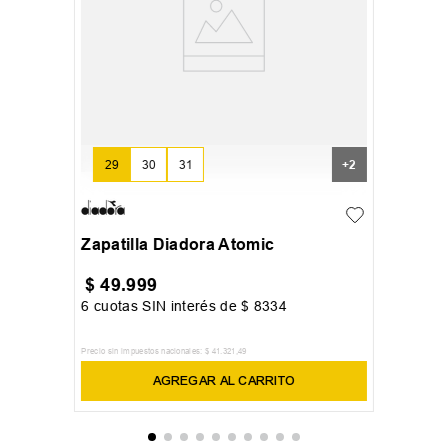
29
30
31
+
2
Zapatilla Diadora Atomic
$
49
.
999
6
cuotas SIN interés de
$
8334
Precio sin impuestos nacionales:
$
41
.
321
,
49
AGREGAR AL CARRITO