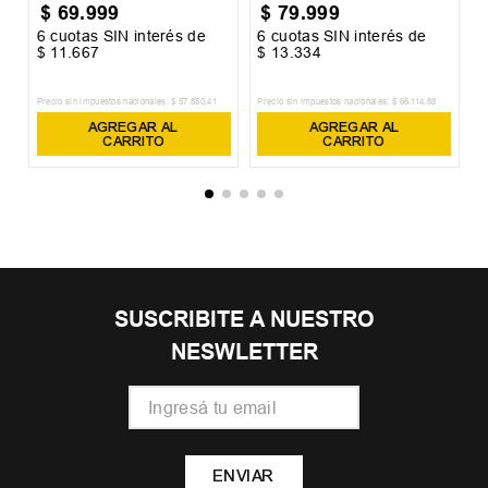
$
69
.
999
$
79
.
999
6
cuotas SIN interés de
6
cuotas SIN interés de
6
$
11
.
667
$
13
.
334
$
Precio sin impuestos nacionales:
$
57
.
850
,
41
Precio sin impuestos nacionales:
$
66
.
114
,
88
Pr
AGREGAR AL
AGREGAR AL
CARRITO
CARRITO
SUSCRIBITE A NUESTRO
NESWLETTER
ENVIAR