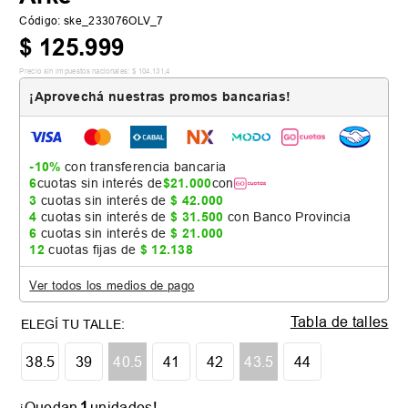
Código
:
ske_233076OLV_7
$
125
.
999
Precio sin impuestos nacionales:
$
104
.
131
,
4
¡Aprovechá nuestras promos bancarias!
-10%
con transferencia bancaria
6
cuotas sin interés de
$
21
.
000
con
3
cuotas sin interés de
$
42
.
000
4
cuotas sin interés de
$
31
.
500
con Banco Provincia
6
cuotas sin interés de
$
21
.
000
12
cuotas fijas de
$
12
.
138
Ver todos los medios de pago
Tabla de talles
38.5
39
40.5
41
42
43.5
44
1
¡Quedan
unidades!