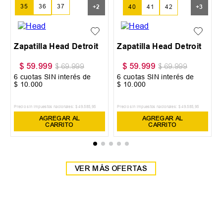
35
36
37
+
2
40
41
42
+
3
38
39
Zapatilla Head Detroit
Zapatilla Head Detroit
$
59
.
999
$
59
.
999
$
69
.
999
$
69
.
999
6
cuotas SIN interés de
6
cuotas SIN interés de
$
10
.
000
$
10
.
000
Precio sin impuestos nacionales:
$
49
.
585
,
95
Precio sin impuestos nacionales:
$
49
.
585
,
95
AGREGAR AL
AGREGAR AL
CARRITO
CARRITO
VER MÁS OFERTAS