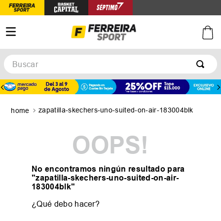
Buscar
TÉRMINOS MÁS BUSCADOS
1
.
botines
zapatilla-skechers-uno-suited-on-air-183004blk
2
.
zapatillas
3
.
basquet
OOPS!
4
.
zapatillas mujer
5
.
zapatillas adidas
No encontramos ningún resultado para
"
zapatilla-skechers-uno-suited-on-air-
183004blk
"
¿Qué debo hacer?