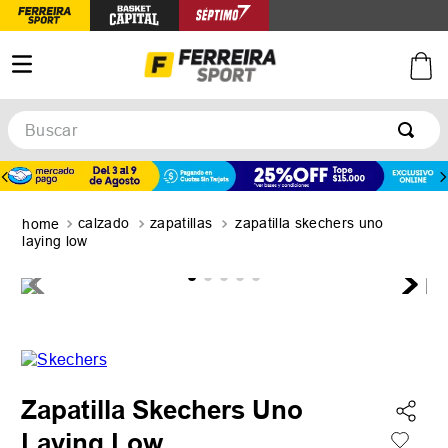
Buscar
TÉRMINOS MÁS BUSCADOS
1
.
botines
calzado
zapatillas
zapatilla skechers uno
2
.
zapatillas
laying low
3
.
basquet
4
.
zapatillas mujer
5
.
zapatillas adidas
Zapatilla Skechers Uno
Laying Low