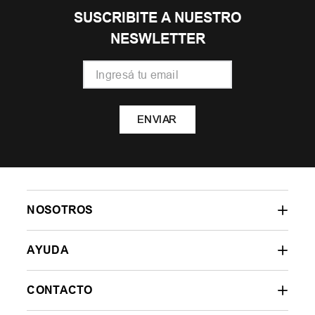
29
30
31
Zapatilla Diadora Atomic
$
49
.
999
6
cuotas SIN interés de
$
8334
AGREGAR AL CARRITO
OTROS USUARIOS TAMBIÉN
VIERON