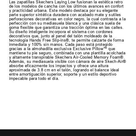
Las zapatillas Skechers Laying Low fusionan la estética retro
de los modelos de cancha con los últimos avances en confort
y practicidad urbana. Este modelo destaca por su elegante
parte superior sintética duradera con acabado mate y sutiles
perforaciones decorativas en color negro, la cual contrasta a la
perfección con su mediasuela blanca y una clásica suela de
goma flexible que garantiza una tracción óptima en las calles.
Su diseño inteligente incorpora el sistema con cordones
decorativos que, junto al panel del talón moldeado de la
tecnología Hands Free Slip-ins®, te permite calzarte de forma
inmediata y 100% sin manos. Cada paso está protegido
gracias a la almohadilla exclusiva Exclusive Pillow™ que
mantiene tu pie seguro, combinada con una plantilla acolchada
y altamente transpirable Skechers Air-Cooled Memory Foam®.
Además, su mediasuela visible con cámara de aire Skech-Air®
absorbe eficazmente los impactos y ofrece una altura
aproximada de 3.8 cm en el talón, logrando el balance ideal
entre amortiguación superior, soporte y un estilo deportivo
impecable para todo el día.
TAMBIEN TE PUEDE
INTERESAR