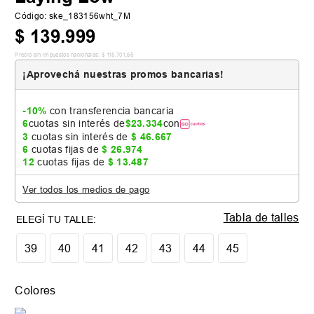
Código
:
ske_183156wht_7M
$
139
.
999
Precio sin impuestos nacionales:
$
115
.
701
,
65
¡Aprovechá nuestras promos bancarias!
-10%
con transferencia bancaria
6
cuotas sin interés de
$
23
.
334
con
3
cuotas sin interés de
$
46
.
667
6
cuotas fijas de
$
26
.
974
12
cuotas fijas de
$
13
.
487
Ver todos los medios de pago
Tabla de talles
39
40
41
42
43
44
45
Colores