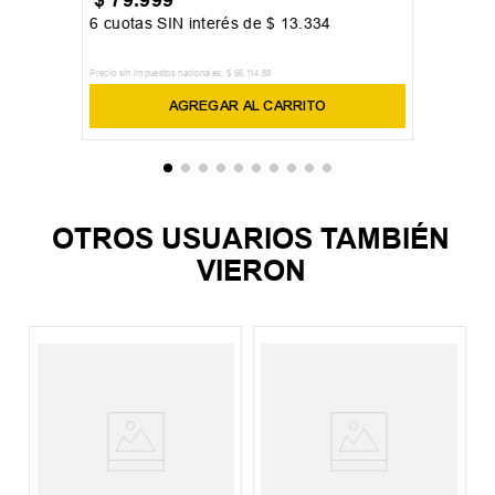
6
cuotas SIN interés de
$
13
.
334
Precio sin impuestos nacionales:
$
66
.
114
,
88
AGREGAR AL CARRITO
OTROS USUARIOS TAMBIÉN
VIERON
Z
M