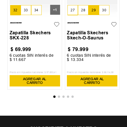
+
1
32
33
34
27
28
29
30
35
31
Zapatilla Skechers
Zapatilla Skechers
SKX-228
Skech-O-Saurus
$
69
.
999
$
79
.
999
6
cuotas SIN interés de
6
cuotas SIN interés de
6
$
11
.
667
$
13
.
334
$
Precio sin impuestos nacionales:
$
57
.
850
,
41
Precio sin impuestos nacionales:
$
66
.
114
,
88
Pr
AGREGAR AL
AGREGAR AL
CARRITO
CARRITO