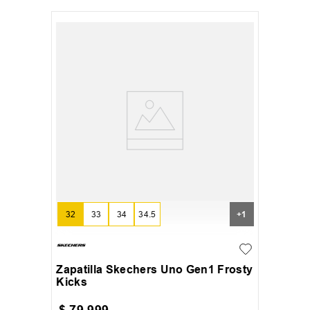
32
33
34
34.5
+
1
Zapatilla Skechers Uno Gen1 Frosty
Kicks
$
79
.
999