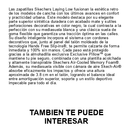
Las zapatillas Skechers Laying Low fusionan la estética retro
de los modelos de cancha con los últimos avances en confort
y practicidad urbana. Este modelo destaca por su elegante
parte superior sintética duradera con acabado mate y sutiles
perforaciones decorativas en color negro, la cual contrasta a la
perfección con su mediasuela blanca y una clásica suela de
goma flexible que garantiza una tracción óptima en las calles.
Su diseño inteligente incorpora el sistema con cordones
decorativos que, junto al panel del talón moldeado de la
tecnología Hands Free Slip-ins®, te permite calzarte de forma
inmediata y 100% sin manos. Cada paso está protegido
gracias a la almohadilla exclusiva Exclusive Pillow™ que
mantiene tu pie seguro, combinada con una plantilla acolchada
y altamente transpirable Skechers Air-Cooled Memory Foam®.
Además, su mediasuela visible con cámara de aire Skech-Air®
absorbe eficazmente los impactos y ofrece una altura
aproximada de 3.8 cm en el talón, logrando el balance ideal
entre amortiguación superior, soporte y un estilo deportivo
impecable para todo el día.
TAMBIEN TE PUEDE
INTERESAR