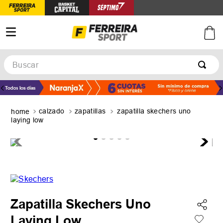
Buscar
TÉRMINOS MÁS BUSCADOS
1
.
botines
calzado
zapatillas
zapatilla skechers uno
2
.
zapatillas
laying low
3
.
basquet
4
.
zapatillas mujer
5
.
zapatillas adidas
Zapatilla Skechers Uno
Laying Low