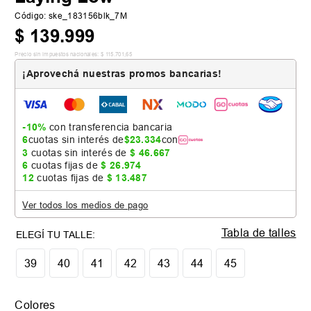
Código
:
ske_183156blk_7M
$
139
.
999
Precio sin impuestos nacionales:
$
115
.
701
,
65
¡Aprovechá nuestras promos bancarias!
-10%
con transferencia bancaria
6
cuotas sin interés de
$
23
.
334
con
3
cuotas sin interés de
$
46
.
667
6
cuotas fijas de
$
26
.
974
12
cuotas fijas de
$
13
.
487
Ver todos los medios de pago
Tabla de talles
39
40
41
42
43
44
45
Colores