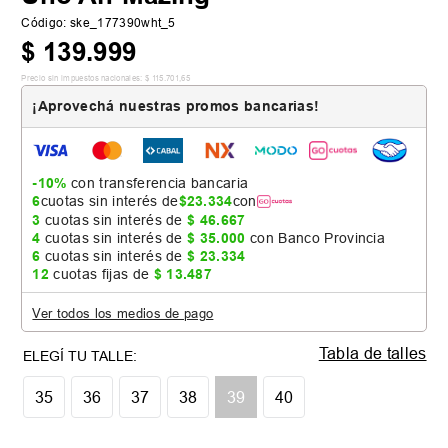
Código
:
ske_177390wht_5
$
139
.
999
Precio sin impuestos nacionales:
$
115
.
701
,
65
¡Aprovechá nuestras promos bancarias!
-10%
con transferencia bancaria
6
cuotas sin interés de
$
23
.
334
con
3
cuotas sin interés de
$
46
.
667
4
cuotas sin interés de
$
35
.
000
con Banco Provincia
6
cuotas sin interés de
$
23
.
334
12
cuotas fijas de
$
13
.
487
Ver todos los medios de pago
Tabla de talles
35
36
37
38
39
40