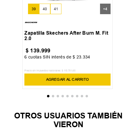
39
40
41
+
4
Zapatilla Skechers After Burn M. Fit
2.0
$
139
.
999
6
cuotas SIN interés de
$
23
.
334
Precio sin impuestos nacionales:
$
115
.
701
,
65
AGREGAR AL CARRITO
OTROS USUARIOS TAMBIÉN
VIERON