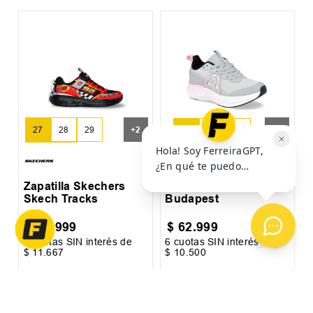
5
Z
D
+
2
+
3
27
28
29
30
31
32
30
31
Zapatilla Skechers
Zapatilla Addnice
Skech Tracks
Budapest
$
69
.
999
$
62
.
999
6
cuotas SIN interés de
6
cuotas SIN interés de
6
$
11
.
667
$
10
.
500
$
2
Precio sin impuestos nacionales:
$
57
.
850
,
41
Precio sin impuestos nacionales:
$
52
.
065
,
29
Pr
AGREGAR AL
AGREGAR AL
CARRITO
CARRITO