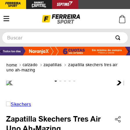
Buscar
TÉRMINOS MÁS BUSCADOS
1
.
botines
calzado
zapatillas
zapatilla skechers tres air
2
.
zapatillas
uno ah-mazing
3
.
basquet
4
.
zapatillas mujer
5
.
zapatillas adidas
Zapatilla Skechers Tres Air
Uno Ah-Mazing