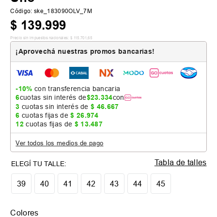
Código
:
ske_183090OLV_7M
$
139
.
999
Precio sin impuestos nacionales:
$
115
.
701
,
65
¡Aprovechá nuestras promos bancarias!
-10%
con transferencia bancaria
6
cuotas sin interés de
$
23
.
334
con
3
cuotas sin interés de
$
46
.
667
6
cuotas fijas de
$
26
.
974
12
cuotas fijas de
$
13
.
487
Ver todos los medios de pago
Tabla de talles
39
40
41
42
43
44
45
Colores