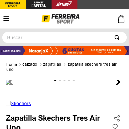
Buscar
TÉRMINOS MÁS BUSCADOS
1
.
botines
calzado
zapatillas
zapatilla skechers tres air
2
.
zapatillas
uno
3
.
basquet
4
.
zapatillas mujer
5
.
zapatillas adidas
Zapatilla Skechers Tres Air
Uno