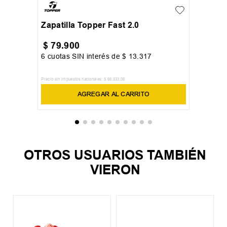
Zapatilla Topper Fast 2.0
$
79
.
900
6
cuotas SIN interés de
$
13
.
317
Precio sin impuestos nacionales:
$
66
.
033
,
06
AGREGAR AL CARRITO
OTROS USUARIOS TAMBIÉN
VIERON