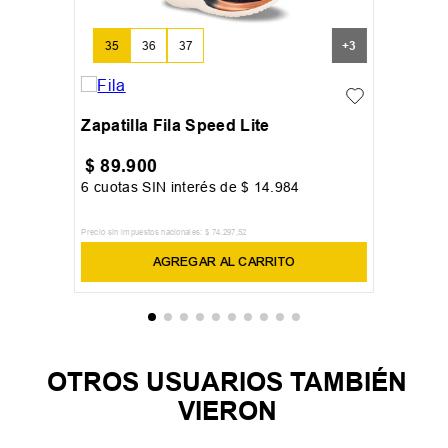
35
36
37
+
3
Zapatilla Fila Speed Lite
$
89
.
900
6
cuotas SIN interés de
$
14
.
984
Precio sin impuestos nacionales:
$
74
.
297
,
52
AGREGAR AL CARRITO
OTROS USUARIOS TAMBIÉN
VIERON