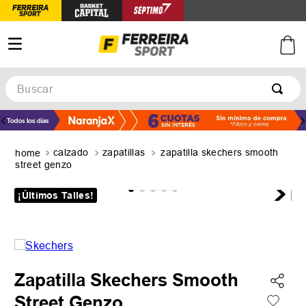
Buscar
TÉRMINOS MÁS BUSCADOS
1
.
botines
calzado
zapatillas
zapatilla skechers smooth
2
.
zapatillas
street genzo
3
.
basquet
¡Últimos Talles!
4
.
zapatillas mujer
5
.
zapatillas adidas
Zapatilla Skechers Smooth
Street Genzo