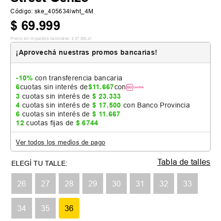
Código
:
ske_405634lwht_4M
$
69
.
999
Precio sin impuestos nacionales:
$
57
.
850
,
41
¡Aprovechá nuestras promos bancarias!
-10%
con transferencia bancaria
6
cuotas sin interés de
$
11
.
667
con
3
cuotas sin interés de
$
23
.
333
4
cuotas sin interés de
$
17
.
500
con Banco Provincia
6
cuotas sin interés de
$
11
.
667
12
cuotas fijas de
$
6744
Ver todos los medios de pago
Tabla de talles
26
27
28
29
30
31
32
33
34
35
36