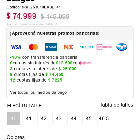
Código
:
ske_253010BKBL_41
$
74
.
999
$
149
.
999
Precio sin impuestos nacionales:
$
61
.
982
,
64
¡Aprovechá nuestras promos bancarias!
-10%
con transferencia bancaria
6
cuotas sin interés de
$
12
.
500
con
3
cuotas sin interés de
$
25
.
000
6
cuotas fijas de
$
14
.
450
12
cuotas fijas de
$
7225
Ver todos los medios de pago
Tabla de talles
40
41
42
43
44
45
46.5
Colores