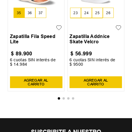
$
139
.
999
6
cuotas SIN interés de
$
23
.
334
AGREGAR AL CARRITO
OTROS USUARIOS TAMBIÉN
VIERON
¡Últimos Talles!
Z