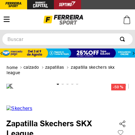
Buscar
TÉRMINOS MÁS BUSCADOS
1
.
botines
calzado
zapatillas
zapatilla skechers skx
2
.
basquet
league
3
.
zapatillas mujer
-
50 %
4
.
zapatillas adidas
5
.
medias
Zapatilla Skechers SKX
League