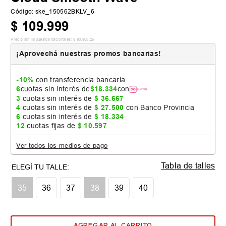
Código
:
ske_150562BKLV_6
$
109
.
999
Precio sin impuestos nacionales:
$
90
.
908
,
26
¡Aprovechá nuestras promos bancarias!
-10%
con transferencia bancaria
6
cuotas sin interés de
$
18
.
334
con
3
cuotas sin interés de
$
36
.
667
4
cuotas sin interés de
$
27
.
500
con Banco Provincia
6
cuotas sin interés de
$
18
.
334
12
cuotas fijas de
$
10
.
597
Ver todos los medios de pago
Tabla de talles
35
36
37
38
39
40
AGREGAR AL CARRITO