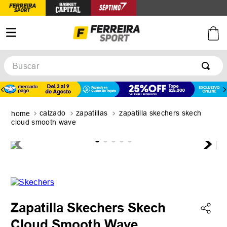
Buscar
TÉRMINOS MÁS BUSCADOS
1
.
botines
calzado
zapatillas
zapatilla skechers skech
2
.
zapatillas
cloud smooth wave
3
.
basquet
4
.
zapatillas mujer
5
.
zapatillas adidas
Zapatilla Skechers Skech
Cloud Smooth Wave