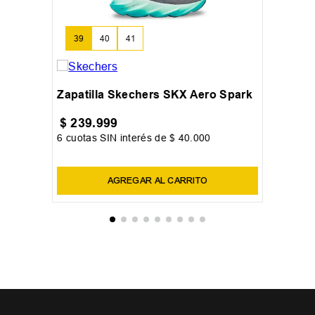
39
40
41
Zapatilla Skechers SKX Aero Spark
$
239
.
999
6
cuotas SIN interés de
$
40
.
000
Precio sin impuestos nacionales:
$
198
.
346
,
28
AGREGAR AL CARRITO
OTROS USUARIOS TAMBIÉN
VIERON