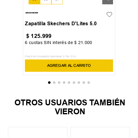
Zapatilla Skechers D'Lites 5.0
$
125
.
999
6
cuotas SIN interés de
$
21
.
000
Precio sin impuestos nacionales:
$
104
.
131
,
4
AGREGAR AL CARRITO
OTROS USUARIOS TAMBIÉN
VIERON