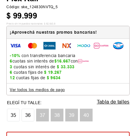
Código
:
ske_124830NVTQ_5
$
99
.
999
Precio sin impuestos nacionales:
$
82
.
643
,
8
¡Aprovechá nuestras promos bancarias!
-10%
con transferencia bancaria
6
cuotas sin interés de
$
16
.
667
con
3
cuotas sin interés de
$
33
.
333
6
cuotas fijas de
$
19
.
267
12
cuotas fijas de
$
9634
Ver todos los medios de pago
Tabla de talles
35
36
37
38
39
40