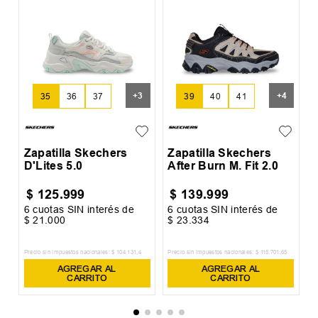
Z
L
+
3
+
4
35
36
37
39
40
41
Zapatilla Skechers
Zapatilla Skechers
D'Lites 5.0
After Burn M. Fit 2.0
$
125
.
999
$
139
.
999
6
cuotas SIN interés de
6
cuotas SIN interés de
6
$
21
.
000
$
23
.
334
$
Precio sin impuestos nacionales:
$
104
.
131
,
4
Precio sin impuestos nacionales:
$
115
.
701
,
65
Pr
AGREGAR AL
AGREGAR AL
CARRITO
CARRITO