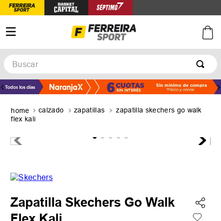
Buscar
TÉRMINOS MÁS BUSCADOS
1
.
botines
calzado
zapatillas
zapatilla skechers go walk
2
.
basquet
flex kali
3
.
zapatillas mujer
4
.
zapatillas adidas
5
.
medias
Zapatilla Skechers Go Walk
Flex Kali