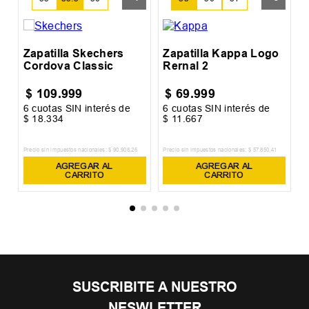
Zapatilla Skechers
Zapatilla Kappa Logo
Cordova Classic
Rernal 2
$
109
.
999
$
69
.
999
6
cuotas SIN interés de
6
cuotas SIN interés de
6
$
18
.
334
$
11
.
667
$
Precio sin impuestos nacionales:
$
90
.
908
,
26
Precio sin impuestos nacionales:
$
57
.
850
,
41
Pr
AGREGAR AL
AGREGAR AL
CARRITO
CARRITO
SUSCRIBITE A NUESTRO
NESWLETTER