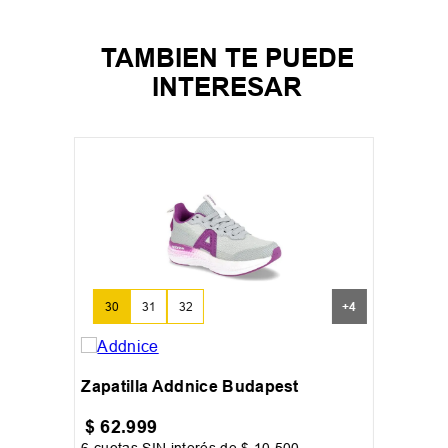
TAMBIEN TE PUEDE
INTERESAR
30
31
32
+
4
Zapatilla Addnice Budapest
$
62
.
999