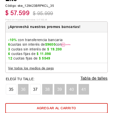
Código
:
ske_129423BRPKCL_35
$
57
.
599
$
95
.
999
Precio sin impuestos nacionales:
$
47
.
602
,
48
¡Aprovechá nuestras promos bancarias!
-10%
con transferencia bancaria
6
cuotas sin interés de
$
9600
con
3
cuotas sin interés de
$
19
.
200
6
cuotas fijas de
$
11
.
098
12
cuotas fijas de
$
5549
Ver todos los medios de pago
Tabla de talles
35
36
37
38
39
40
41
AGREGAR AL CARRITO