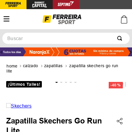
Buscar
TÉRMINOS MÁS BUSCADOS
1
.
botines
calzado
zapatillas
zapatilla skechers go run
2
.
zapatillas
lite
3
.
basquet
¡Últimos Talles!
-
40 %
4
.
zapatillas mujer
5
.
zapatillas adidas
Zapatilla Skechers Go Run
Lite