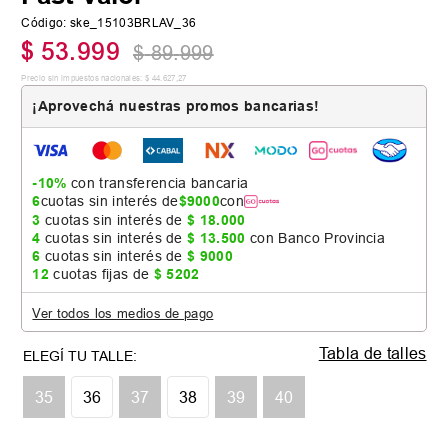
Código
:
ske_15103BRLAV_36
$
53
.
999
$
89
.
999
Precio sin impuestos nacionales:
$
44
.
627
,
27
¡Aprovechá nuestras promos bancarias!
-10%
con transferencia bancaria
6
cuotas sin interés de
$
9000
con
3
cuotas sin interés de
$
18
.
000
4
cuotas sin interés de
$
13
.
500
con Banco Provincia
6
cuotas sin interés de
$
9000
12
cuotas fijas de
$
5202
Ver todos los medios de pago
Tabla de talles
35
36
37
38
39
40