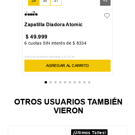
29
30
31
+
3
Zapatilla Diadora Atomic
$
49
.
999
6
cuotas SIN interés de
$
8334
Precio sin impuestos nacionales:
$
41
.
321
,
49
AGREGAR AL CARRITO
OTROS USUARIOS TAMBIÉN
VIERON
¡Últimos Talles!
5