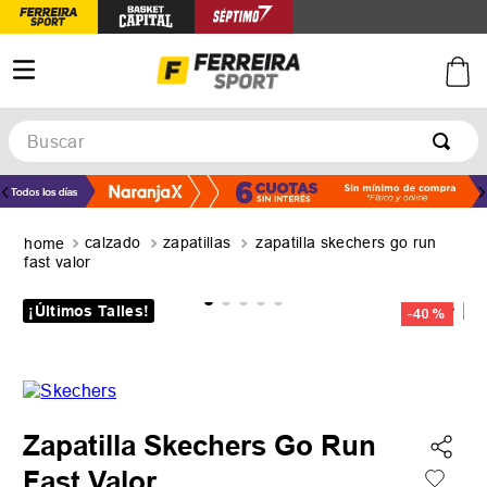
Buscar
TÉRMINOS MÁS BUSCADOS
1
.
botines
calzado
zapatillas
zapatilla skechers go run
2
.
zapatillas
fast valor
3
.
basquet
¡Últimos Talles!
-
40 %
4
.
zapatillas mujer
5
.
zapatillas adidas
Zapatilla Skechers Go Run
Fast Valor