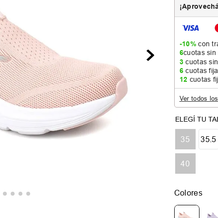
¡Aprovechá
-10%
con tr
6
cuotas sin
3
cuotas sin
6
cuotas fij
12
cuotas fi
Ver todos lo
35
35.5
40
Colores