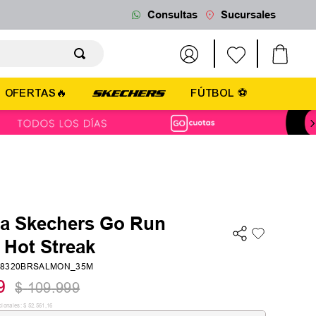
Consultas
Sucursales
OFERTAS🔥
FÚTBOL ⚽
lla Skechers Go Run
 Hot Streak
28320BRSALMON_35M
9
$
109
.
999
cionales:
$
52
.
561
,
16