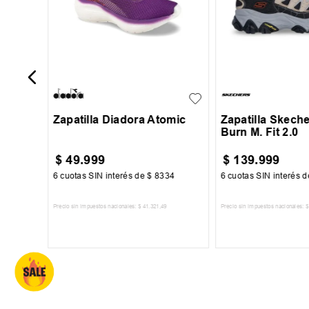
29
30
31
32
39
40
41
+
1
33
34
43
44
45
Zapatilla Diadora Atomic
Zapatilla Skeche
Burn M. Fit 2.0
$
49
.
999
$
139
.
999
17
6
cuotas SIN interés de
$
8334
6
cuotas SIN interés 
Precio sin impuestos nacionales:
$
41
.
321
,
49
Precio sin impuestos nacionales:
$
TO
AGREGAR AL CARRITO
AGREGAR AL 