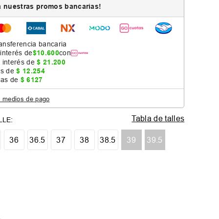
 nuestras promos bancarias!
ansferencia bancaria
 interés de
$
10
.
600
con
 interés de
$
21
.
200
as de
$
12
.
254
jas de
$
6127
s medios de pago
Tabla de talles
36
36.5
37
38
38.5
39
39.5