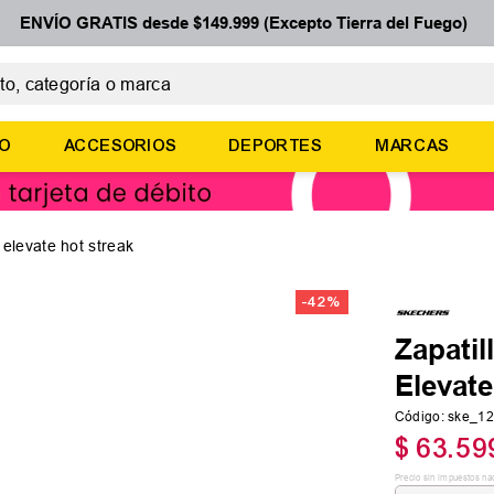
ENVÍO GRATIS desde $149.999 (Excepto Tierra del Fuego)
 categoría o marca
ÉRMINOS MÁS BUSCADOS
ÑO
ACCESORIOS
DEPORTES
MARCAS
botines
zapatillas
basquet
 elevate hot streak
zapatillas mujer
-
42 %
zapatillas adidas
Zapati
Elevate
Código
:
ske_1
$
63
.
59
Precio sin impuestos na