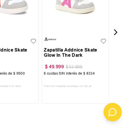
32
33
34
25
26
27
28
29
ddnice Skate
Zapatilla Addnice Skate
Glow In The Dark
$
139
$
49
.
999
$
53
.
999
terés de
$
9500
6
cuotas SIN interés de
$
8334
6
cuotas 
cionales:
$
47
.
106
,
61
Precio sin impuestos nacionales:
$
41
.
321
,
49
Precio sin im
R AL CARRITO
AGREGAR AL CARRITO
A