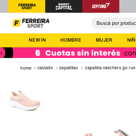
Buscá por producto,
T
NEW IN
HOMBRE
MUJER
NI
1
.
2
.
3
.
calzado
zapatillas
zapatilla skechers go run
4
.
5
.