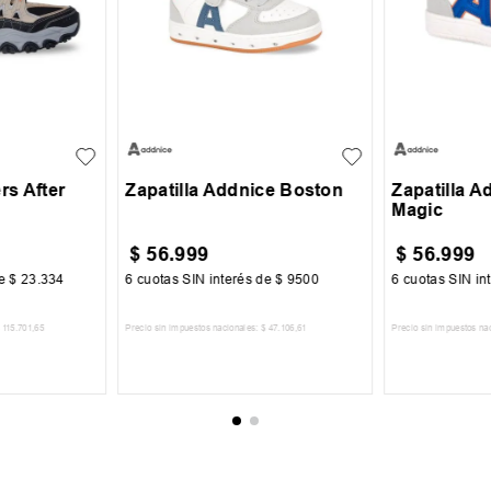
42
24
25
26
27
28
30
31
+
2
rs After
Zapatilla Addnice Boston
Zapatilla A
Magic
$
56
.
999
$
56
.
999
de
$
23
.
334
6
cuotas SIN interés de
$
9500
6
cuotas SIN in
115
.
701
,
65
Precio sin impuestos nacionales:
$
47
.
106
,
61
Precio sin impuestos na
CARRITO
AGREGAR AL CARRITO
AGREGA