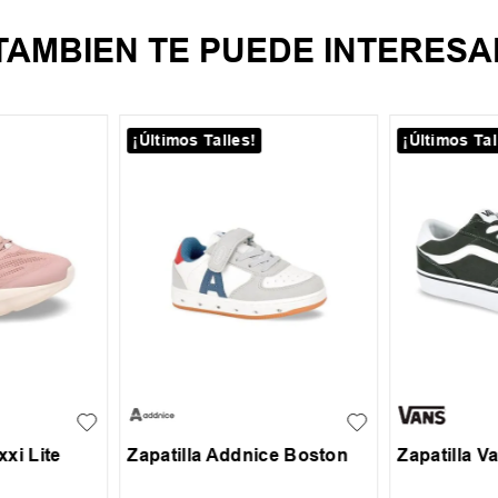
TAMBIEN TE PUEDE INTERESA
¡Últimos Talles!
¡Últimos Tal
38
+
1
24
25
26
27
28
39.5
40
xxi Lite
Zapatilla Addnice Boston
Zapatilla V