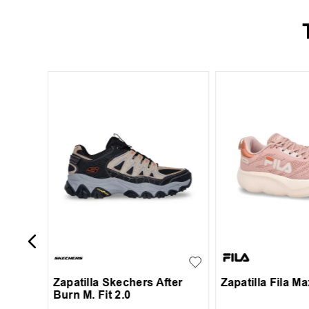
+
13
nisex
x
39
40
41
42
35
36
37
+
2
43
44
45
39
40
41
Zapatilla Skechers After
Zapatilla Fila Ma
Burn M. Fit 2.0