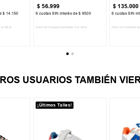
$
56
.
999
$
135
.
000
de
$
14
.
150
6
cuotas SIN interés de
$
9500
6
cuotas SIN in
70
.
165
,
29
Precio sin impuestos nacionales:
$
47
.
106
,
61
Precio sin impuestos na
CARRITO
AGREGAR AL CARRITO
AGREGA
ROS USUARIOS TAMBIÉN VIE
¡Últimos Talles!