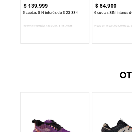
$
139
.
999
$
84
.
900
917
6
cuotas SIN interés de
$
23
.
334
6
cuotas SIN interés 
2
Precio sin impuestos nacionales:
$
115
.
701
,
65
Precio sin impuestos nacionales:
$
TO
AGREGAR AL CARRITO
AGREGAR AL 
OT
29
34
o
amingo