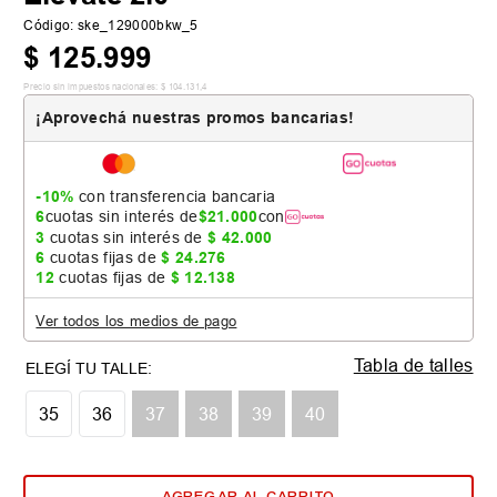
Código
:
ske_129000bkw_5
$
125
.
999
Precio sin impuestos nacionales:
$
104
.
131
,
4
¡Aprovechá nuestras promos bancarias!
-10%
con transferencia bancaria
6
cuotas sin interés de
$
21
.
000
con
3
cuotas sin interés de
$
42
.
000
6
cuotas fijas de
$
24
.
276
12
cuotas fijas de
$
12
.
138
Ver todos los medios de pago
Tabla de talles
35
36
37
38
39
40
AGREGAR AL CARRITO