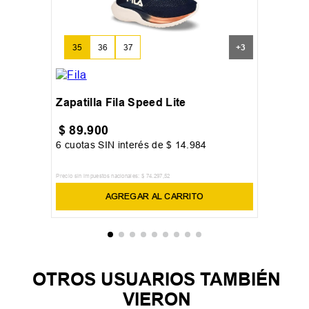
35
36
37
+
3
Zapatilla Fila Speed Lite
$
89
.
900
6
cuotas SIN interés de
$
14
.
984
Precio sin impuestos nacionales:
$
74
.
297
,
52
AGREGAR AL CARRITO
OTROS USUARIOS TAMBIÉN
VIERON