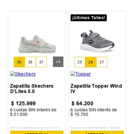
¡Últimos Talles!
Z
S
+
3
35
36
37
25
26
27
Zapatilla Skechers
Zapatilla Topper Wind
D'Lites 5.0
IV
$
125
.
999
$
64
.
200
6
cuotas SIN interés de
6
cuotas SIN interés de
6
$
21
.
000
$
10
.
700
$
Precio sin impuestos nacionales:
$
104
.
131
,
4
Precio sin impuestos nacionales:
$
53
.
057
,
85
Pr