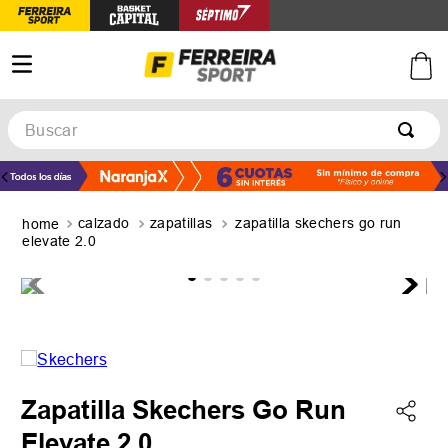
Buscar
TÉRMINOS MÁS BUSCADOS
1
.
botines
calzado
zapatillas
zapatilla skechers go run
2
.
zapatillas
elevate 2.0
3
.
basquet
4
.
zapatillas mujer
5
.
zapatillas adidas
Zapatilla Skechers Go Run
Elevate 2.0