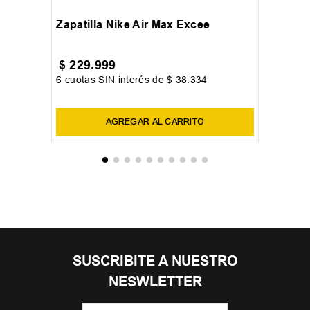
35.5
36
37
+
5
Zapatilla Nike Air Max Excee
$
229
.
999
6
cuotas SIN interés de
$
38
.
334
Precio sin impuestos nacionales:
$
190
.
081
,
82
AGREGAR AL CARRITO