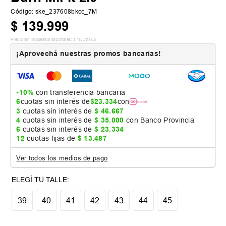
Código
:
ske_237608bkcc_7M
$
139
.
999
Precio sin impuestos nacionales:
$
115
.
701
,
65
¡Aprovechá nuestras promos bancarias!
-10%
con transferencia bancaria
6
cuotas sin interés de
$
23
.
334
con
3
cuotas sin interés de
$
46
.
667
4
cuotas sin interés de
$
35
.
000
con Banco Provincia
6
cuotas sin interés de
$
23
.
334
12
cuotas fijas de
$
13
.
487
Ver todos los medios de pago
Tabla de talles
39
40
41
42
43
44
45