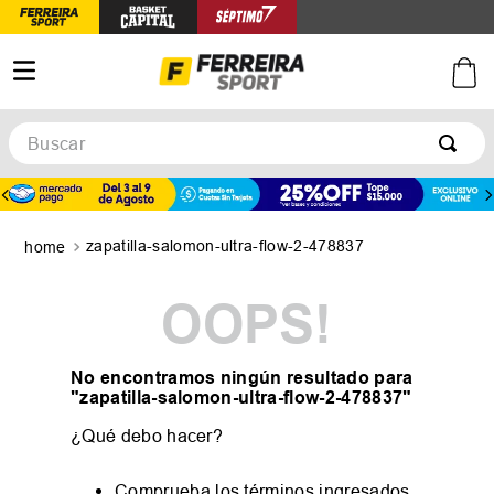
Buscar
TÉRMINOS MÁS BUSCADOS
1
.
botines
zapatilla-salomon-ultra-flow-2-478837
2
.
basquet
3
.
zapatillas mujer
OOPS!
4
.
zapatillas adidas
5
.
medias
No encontramos ningún resultado para
"
zapatilla-salomon-ultra-flow-2-478837
"
¿Qué debo hacer?
Comprueba los términos ingresados