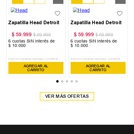
38
39
Zapatilla Head Detroit
Zapatilla Head Detroit
$
59
.
999
$
59
.
999
$
69
.
999
$
69
.
999
6
cuotas SIN interés de
6
cuotas SIN interés de
$
10
.
000
$
10
.
000
Precio sin impuestos nacionales:
$
49
.
585
,
95
Precio sin impuestos nacionales:
$
49
.
585
,
95
AGREGAR AL
AGREGAR AL
CARRITO
CARRITO
VER MÁS OFERTAS