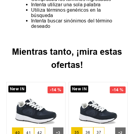
Intenta utilizar una sola palabra
Utiliza términos genéricos en la
búsqueda
Intenta buscar sinónimos del término
deseado
Mientras tanto, ¡mira estas
ofertas!
New IN
New IN
-
14 %
-
14 %
35
36
37
40
41
42
+
3
+
2