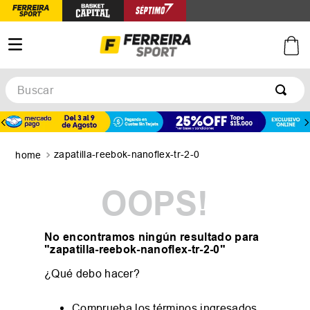
Buscar
TÉRMINOS MÁS BUSCADOS
1
.
botines
zapatilla-reebok-nanoflex-tr-2-0
2
.
basquet
3
.
zapatillas mujer
OOPS!
4
.
zapatillas adidas
5
.
medias
No encontramos ningún resultado para
"
zapatilla-reebok-nanoflex-tr-2-0
"
¿Qué debo hacer?
Comprueba los términos ingresados