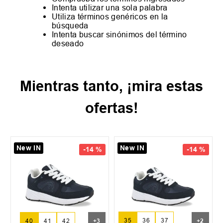
Intenta utilizar una sola palabra
Utiliza términos genéricos en la
búsqueda
Intenta buscar sinónimos del término
deseado
Mientras tanto, ¡mira estas
ofertas!
New IN
New IN
-
14 %
-
14 %
35
36
37
40
41
42
+
3
+
2