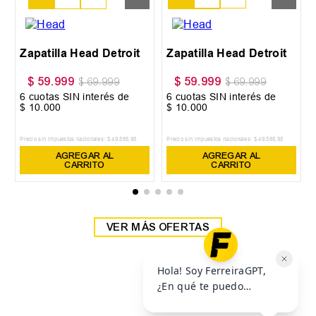
38
39
Zapatilla Head Detroit
Zapatilla Head Detroit
$
59
.
999
$
59
.
999
$
69
.
999
$
69
.
999
6
cuotas SIN interés de
6
cuotas SIN interés de
$
10
.
000
$
10
.
000
Precio sin impuestos nacionales:
$
49
.
585
,
95
Precio sin impuestos nacionales:
$
49
.
585
,
95
AGREGAR AL
AGREGAR AL
CARRITO
CARRITO
VER MÁS OFERTAS