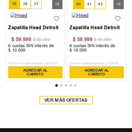
35
36
37
+
2
40
41
42
+
3
38
39
Zapatilla Head Detroit
Zapatilla Head Detroit
$
59
.
999
$
59
.
999
$
69
.
999
$
69
.
999
6
cuotas SIN interés de
6
cuotas SIN interés de
$
10
.
000
$
10
.
000
Precio sin impuestos nacionales:
$
49
.
585
,
95
Precio sin impuestos nacionales:
$
49
.
585
,
95
AGREGAR AL
AGREGAR AL
CARRITO
CARRITO
VER MÁS OFERTAS