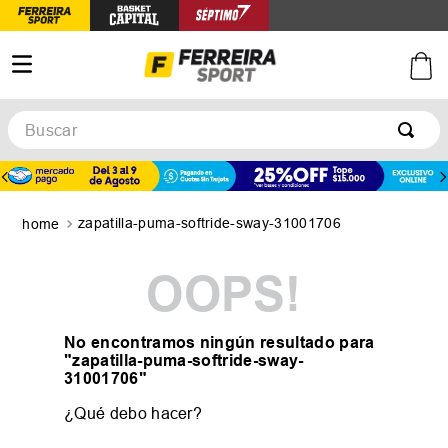
Buscar
TÉRMINOS MÁS BUSCADOS
1
.
botines
zapatilla-puma-softride-sway-31001706
2
.
zapatillas
3
.
basquet
OOPS!
4
.
zapatillas mujer
5
.
zapatillas adidas
No encontramos ningún resultado para
"
zapatilla-puma-softride-sway-
31001706
"
¿Qué debo hacer?